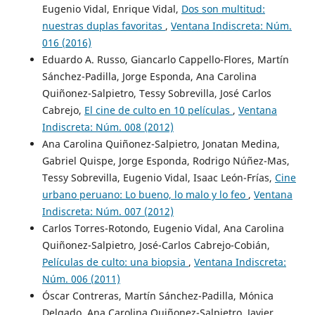
Eugenio Vidal, Enrique Vidal,
Dos son multitud:
nuestras duplas favoritas
,
Ventana Indiscreta: Núm.
016 (2016)
Eduardo A. Russo, Giancarlo Cappello-Flores, Martín
Sánchez-Padilla, Jorge Esponda, Ana Carolina
Quiñonez-Salpietro, Tessy Sobrevilla, José Carlos
Cabrejo,
El cine de culto en 10 películas
,
Ventana
Indiscreta: Núm. 008 (2012)
Ana Carolina Quiñonez-Salpietro, Jonatan Medina,
Gabriel Quispe, Jorge Esponda, Rodrigo Núñez-Mas,
Tessy Sobrevilla, Eugenio Vidal, Isaac León-Frías,
Cine
urbano peruano: Lo bueno, lo malo y lo feo
,
Ventana
Indiscreta: Núm. 007 (2012)
Carlos Torres-Rotondo, Eugenio Vidal, Ana Carolina
Quiñonez-Salpietro, José-Carlos Cabrejo-Cobián,
Películas de culto: una biopsia
,
Ventana Indiscreta:
Núm. 006 (2011)
Óscar Contreras, Martín Sánchez-Padilla, Mónica
Delgado, Ana Carolina Quiñonez-Salpietro, Javier