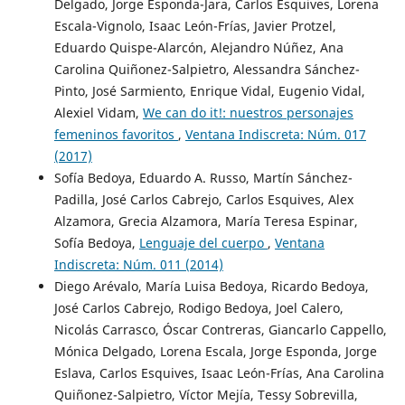
Delgado, Jorge Esponda-Jara, Carlos Esquives, Lorena
Escala-Vignolo, Isaac León-Frías, Javier Protzel,
Eduardo Quispe-Alarcón, Alejandro Núñez, Ana
Carolina Quiñonez-Salpietro, Alessandra Sánchez-
Pinto, José Sarmiento, Enrique Vidal, Eugenio Vidal,
Alexiel Vidam,
We can do it!: nuestros personajes
femeninos favoritos
,
Ventana Indiscreta: Núm. 017
(2017)
Sofía Bedoya, Eduardo A. Russo, Martín Sánchez-
Padilla, José Carlos Cabrejo, Carlos Esquives, Alex
Alzamora, Grecia Alzamora, María Teresa Espinar,
Sofía Bedoya,
Lenguaje del cuerpo
,
Ventana
Indiscreta: Núm. 011 (2014)
Diego Arévalo, María Luisa Bedoya, Ricardo Bedoya,
José Carlos Cabrejo, Rodigo Bedoya, Joel Calero,
Nicolás Carrasco, Óscar Contreras, Giancarlo Cappello,
Mónica Delgado, Lorena Escala, Jorge Esponda, Jorge
Eslava, Carlos Esquives, Isaac León-Frías, Ana Carolina
Quiñonez-Salpietro, Víctor Mejía, Tessy Sobrevilla,