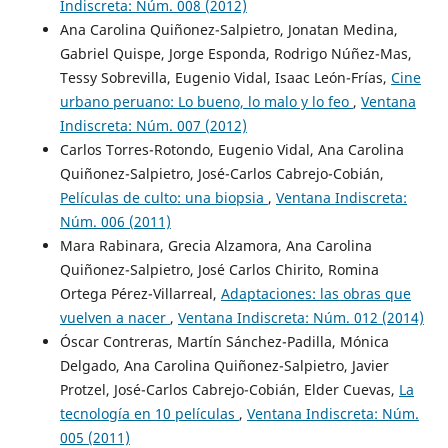
Indiscreta: Núm. 008 (2012)
Ana Carolina Quiñonez-Salpietro, Jonatan Medina,
Gabriel Quispe, Jorge Esponda, Rodrigo Núñez-Mas,
Tessy Sobrevilla, Eugenio Vidal, Isaac León-Frías,
Cine
urbano peruano: Lo bueno, lo malo y lo feo
,
Ventana
Indiscreta: Núm. 007 (2012)
Carlos Torres-Rotondo, Eugenio Vidal, Ana Carolina
Quiñonez-Salpietro, José-Carlos Cabrejo-Cobián,
Películas de culto: una biopsia
,
Ventana Indiscreta:
Núm. 006 (2011)
Mara Rabinara, Grecia Alzamora, Ana Carolina
Quiñonez-Salpietro, José Carlos Chirito, Romina
Ortega Pérez-Villarreal,
Adaptaciones: las obras que
vuelven a nacer
,
Ventana Indiscreta: Núm. 012 (2014)
Óscar Contreras, Martín Sánchez-Padilla, Mónica
Delgado, Ana Carolina Quiñonez-Salpietro, Javier
Protzel, José-Carlos Cabrejo-Cobián, Elder Cuevas,
La
tecnología en 10 películas
,
Ventana Indiscreta: Núm.
005 (2011)