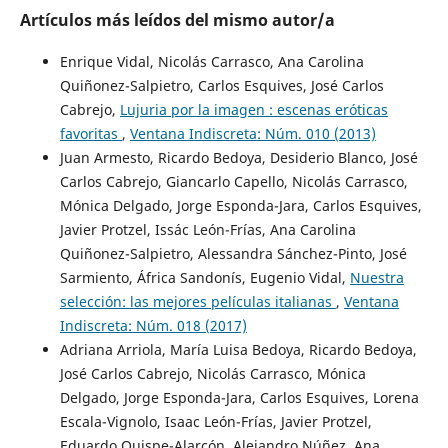
Artículos más leídos del mismo autor/a
Enrique Vidal, Nicolás Carrasco, Ana Carolina
Quiñonez-Salpietro, Carlos Esquives, José Carlos
Cabrejo,
Lujuria por la imagen : escenas eróticas
favoritas
,
Ventana Indiscreta: Núm. 010 (2013)
Juan Armesto, Ricardo Bedoya, Desiderio Blanco, José
Carlos Cabrejo, Giancarlo Capello, Nicolás Carrasco,
Mónica Delgado, Jorge Esponda-Jara, Carlos Esquives,
Javier Protzel, Issác León-Frías, Ana Carolina
Quiñonez-Salpietro, Alessandra Sánchez-Pinto, José
Sarmiento, África Sandonís, Eugenio Vidal,
Nuestra
selección: las mejores películas italianas
,
Ventana
Indiscreta: Núm. 018 (2017)
Adriana Arriola, María Luisa Bedoya, Ricardo Bedoya,
José Carlos Cabrejo, Nicolás Carrasco, Mónica
Delgado, Jorge Esponda-Jara, Carlos Esquives, Lorena
Escala-Vignolo, Isaac León-Frías, Javier Protzel,
Eduardo Quispe-Alarcón, Alejandro Núñez, Ana