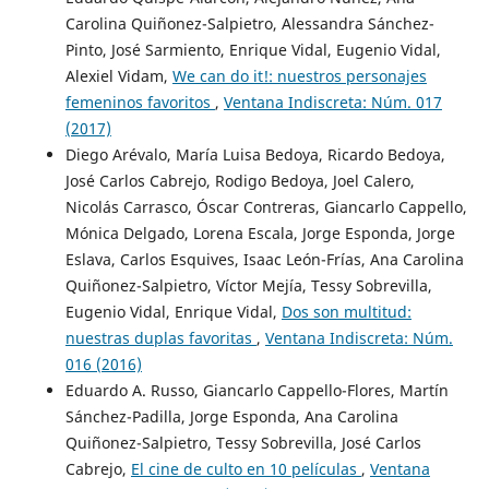
Carolina Quiñonez-Salpietro, Alessandra Sánchez-
Pinto, José Sarmiento, Enrique Vidal, Eugenio Vidal,
Alexiel Vidam,
We can do it!: nuestros personajes
femeninos favoritos
,
Ventana Indiscreta: Núm. 017
(2017)
Diego Arévalo, María Luisa Bedoya, Ricardo Bedoya,
José Carlos Cabrejo, Rodigo Bedoya, Joel Calero,
Nicolás Carrasco, Óscar Contreras, Giancarlo Cappello,
Mónica Delgado, Lorena Escala, Jorge Esponda, Jorge
Eslava, Carlos Esquives, Isaac León-Frías, Ana Carolina
Quiñonez-Salpietro, Víctor Mejía, Tessy Sobrevilla,
Eugenio Vidal, Enrique Vidal,
Dos son multitud:
nuestras duplas favoritas
,
Ventana Indiscreta: Núm.
016 (2016)
Eduardo A. Russo, Giancarlo Cappello-Flores, Martín
Sánchez-Padilla, Jorge Esponda, Ana Carolina
Quiñonez-Salpietro, Tessy Sobrevilla, José Carlos
Cabrejo,
El cine de culto en 10 películas
,
Ventana