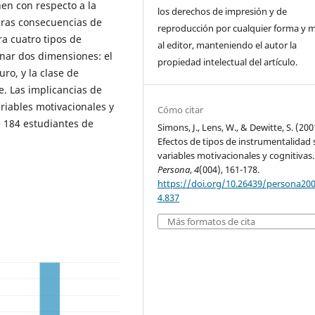
nen con respecto a la
los derechos de impresión y de
turas consecuencias de
reproducción por cualquier forma y 
a cuatro tipos de
al editor, manteniendo el autor la
nar dos dimensiones: el
propiedad intelectual del artículo.
ro, y la clase de
. Las implicancias de
riables motivacionales y
Cómo citar
 184 estudiantes de
Simons, J., Lens, W., & Dewitte, S. (200
Efectos de tipos de instrumentalidad
variables motivacionales y cognitivas.
Persona
,
4
(004), 161-178.
https://doi.org/10.26439/persona20
4.837
Más formatos de cita