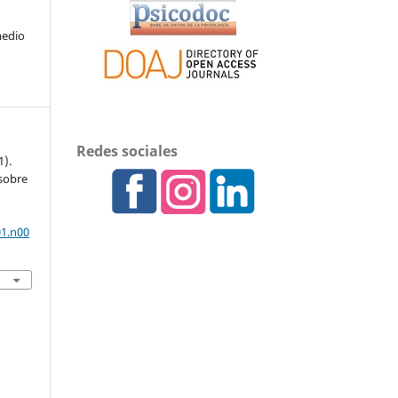
medio
Redes sociales
1).
 sobre
01.n00