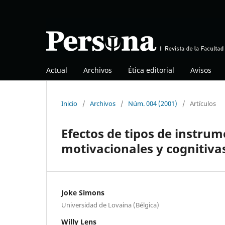
Actual
Archivos
Ética editorial
Avisos
Inicio
/
Archivos
/
Núm. 004 (2001)
/
Artículos
Efectos de tipos de instrum
motivacionales y cognitiva
Joke Simons
Universidad de Lovaina (Bélgica)
Willy Lens