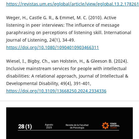
https://revistas.um.es/eglobal/article/view/eglobal.13.2.17826
Weger, H., Castle G. R., & Emmet, M. C. (2010). Active
listening in peer interviews: The influence of message
paraphrasing on perceptions of listening skill. International
Journal of Listening, 24(1), 34-49.
https://doi.org/10.1080/10904010903466311
Wiesel, I., Bigby, Ch., van Holstein, H., & Gleeson B. (2024).
Inclusive mainstream services for people with intellectual
disabilities: A relational approach, Journal of Intellectual &
Developmental Disability, 49(4), 391-401,
https://doi.org/10.3109/13668250.2024.2334336