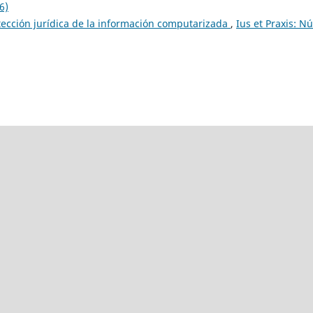
6)
otección jurídica de la información computarizada
,
Ius et Praxis: N