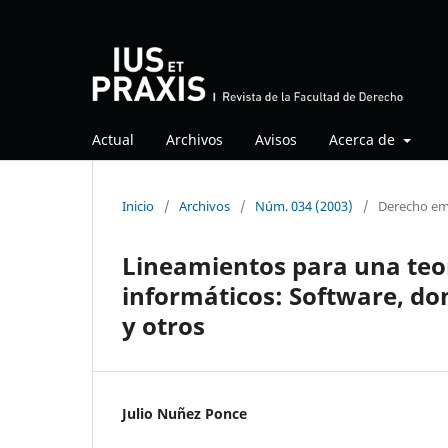
Actual
Archivos
Avisos
Acerca de
Inicio
/
Archivos
/
Núm. 034 (2003)
/
Derecho em
Lineamientos para una teor
informáticos: Software, do
y otros
Julio Nuñez Ponce