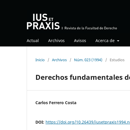
Actual
Archivos
Avisos
Acerca de
Inicio
/
Archivos
/
Núm. 023 (1994)
/
Estudios
Derechos fundamentales de
Carlos Ferrero Costa
DOI:
https://doi.org/10.26439/iusetpraxis1994.