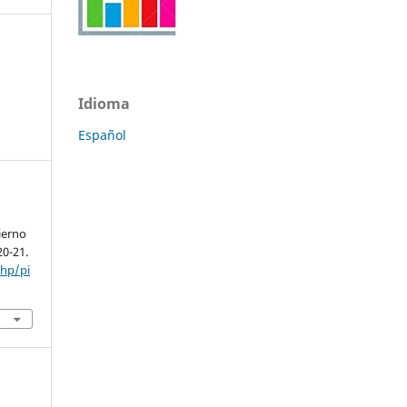
Idioma
Español
y
ierno
20-21.
php/pi