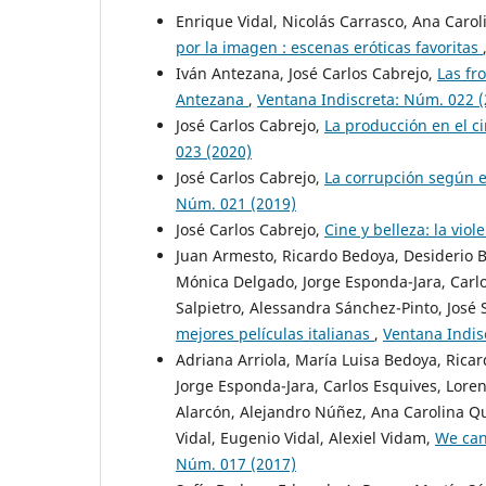
Enrique Vidal, Nicolás Carrasco, Ana Carol
por la imagen : escenas eróticas favoritas
Iván Antezana, José Carlos Cabrejo,
Las fr
Antezana
,
Ventana Indiscreta: Núm. 022 (
José Carlos Cabrejo,
La producción en el c
023 (2020)
José Carlos Cabrejo,
La corrupción según e
Núm. 021 (2019)
José Carlos Cabrejo,
Cine y belleza: la vio
Juan Armesto, Ricardo Bedoya, Desiderio Bl
Mónica Delgado, Jorge Esponda-Jara, Carlos
Salpietro, Alessandra Sánchez-Pinto, José 
mejores películas italianas
,
Ventana Indis
Adriana Arriola, María Luisa Bedoya, Rica
Jorge Esponda-Jara, Carlos Esquives, Loren
Alarcón, Alejandro Núñez, Ana Carolina Qu
Vidal, Eugenio Vidal, Alexiel Vidam,
We can
Núm. 017 (2017)