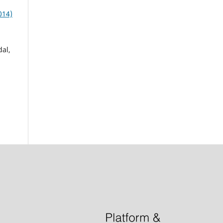
014)
dal,