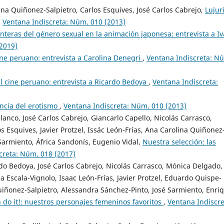
ina Quiñonez-Salpietro, Carlos Esquives, José Carlos Cabrejo,
Lujur
,
Ventana Indiscreta: Núm. 010 (2013)
onteras del género sexual en la animación japonesa: entrevista a I
2019)
ine peruano: entrevista a Carolina Denegri
,
Ventana Indiscreta: N
l cine peruano: entrevista a Ricardo Bedoya
,
Ventana Indiscreta:
lencia del erotismo
,
Ventana Indiscreta: Núm. 010 (2013)
anco, José Carlos Cabrejo, Giancarlo Capello, Nicolás Carrasco,
 Esquives, Javier Protzel, Issác León-Frías, Ana Carolina Quiñonez
Sarmiento, África Sandonís, Eugenio Vidal,
Nuestra selección: las
creta: Núm. 018 (2017)
rdo Bedoya, José Carlos Cabrejo, Nicolás Carrasco, Mónica Delgado,
a Escala-Vignolo, Isaac León-Frías, Javier Protzel, Eduardo Quispe-
iñonez-Salpietro, Alessandra Sánchez-Pinto, José Sarmiento, Enri
 do it!: nuestros personajes femeninos favoritos
,
Ventana Indiscre