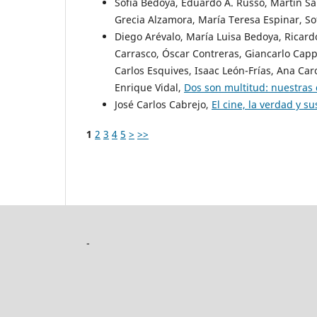
Sofía Bedoya, Eduardo A. Russo, Martín Sán
Grecia Alzamora, María Teresa Espinar, S
Diego Arévalo, María Luisa Bedoya, Ricardo
Carrasco, Óscar Contreras, Giancarlo Capp
Carlos Esquives, Isaac León-Frías, Ana Caro
Enrique Vidal,
Dos son multitud: nuestras 
José Carlos Cabrejo,
El cine, la verdad y s
1
2
3
4
5
>
>>
-