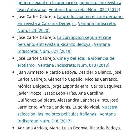
género sexual en la animación japonesa: entrevista a
Iván Antezana
,
Ventana Indiscreta: Núm. 022 (2019)
José Carlos Cabrejo,
La producción en el cine peruano:
entrevista a Carolina Denegri
,
Ventana Indiscreta:
Núm. 023 (2020)
José Carlos Cabrejo,
La corrupción según el cine
peruano: entrevista a Ricardo Bedoya
,
Ventana
Indiscreta: Núm. 021 (2019)
José Carlos Cabrejo,
Cine y belleza: la violencia del
erotismo
,
Ventana Indiscreta: Núm. 010 (2013)
Juan Armesto, Ricardo Bedoya, Desiderio Blanco, José
Carlos Cabrejo, Giancarlo Capello, Nicolás Carrasco,
Mónica Delgado, Jorge Esponda-Jara, Carlos Esquives,
Javier Protzel, Issác León-Frías, Ana Carolina
Quiñonez-Salpietro, Alessandra Sánchez-Pinto, José
Sarmiento, África Sandonís, Eugenio Vidal,
Nuestra
selección: las mejores películas italianas
,
Ventana
Indiscreta: Núm. 018 (2017)
Adriana Arriola, María Luisa Bedoya, Ricardo Bedoya,