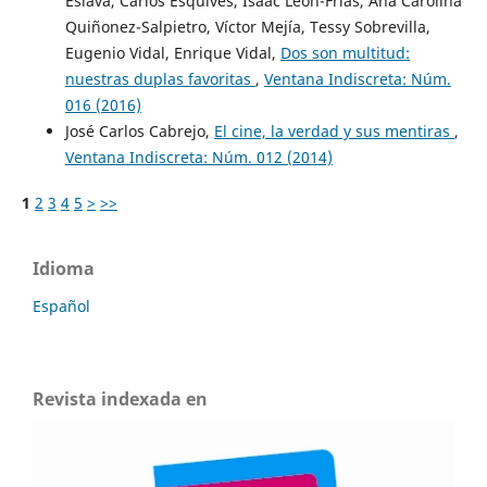
Eslava, Carlos Esquives, Isaac León-Frías, Ana Carolina
Quiñonez-Salpietro, Víctor Mejía, Tessy Sobrevilla,
Eugenio Vidal, Enrique Vidal,
Dos son multitud:
nuestras duplas favoritas
,
Ventana Indiscreta: Núm.
016 (2016)
José Carlos Cabrejo,
El cine, la verdad y sus mentiras
,
Ventana Indiscreta: Núm. 012 (2014)
1
2
3
4
5
>
>>
Idioma
Español
Revista indexada en