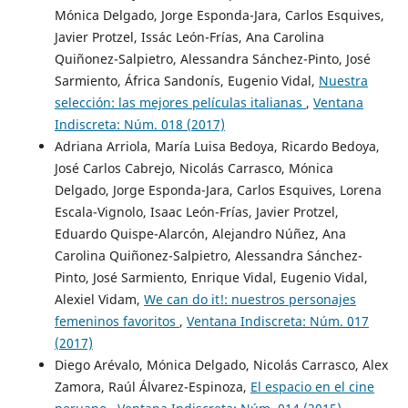
Mónica Delgado, Jorge Esponda-Jara, Carlos Esquives,
Javier Protzel, Issác León-Frías, Ana Carolina
Quiñonez-Salpietro, Alessandra Sánchez-Pinto, José
Sarmiento, África Sandonís, Eugenio Vidal,
Nuestra
selección: las mejores películas italianas
,
Ventana
Indiscreta: Núm. 018 (2017)
Adriana Arriola, María Luisa Bedoya, Ricardo Bedoya,
José Carlos Cabrejo, Nicolás Carrasco, Mónica
Delgado, Jorge Esponda-Jara, Carlos Esquives, Lorena
Escala-Vignolo, Isaac León-Frías, Javier Protzel,
Eduardo Quispe-Alarcón, Alejandro Núñez, Ana
Carolina Quiñonez-Salpietro, Alessandra Sánchez-
Pinto, José Sarmiento, Enrique Vidal, Eugenio Vidal,
Alexiel Vidam,
We can do it!: nuestros personajes
femeninos favoritos
,
Ventana Indiscreta: Núm. 017
(2017)
Diego Arévalo, Mónica Delgado, Nicolás Carrasco, Alex
Zamora, Raúl Álvarez-Espinoza,
El espacio en el cine