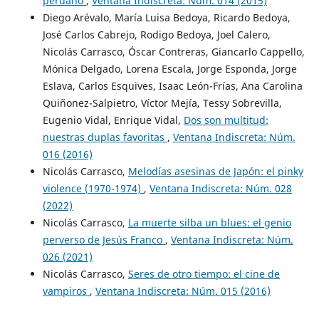
peruano
,
Ventana Indiscreta: Núm. 014 (2015)
Diego Arévalo, María Luisa Bedoya, Ricardo Bedoya,
José Carlos Cabrejo, Rodigo Bedoya, Joel Calero,
Nicolás Carrasco, Óscar Contreras, Giancarlo Cappello,
Mónica Delgado, Lorena Escala, Jorge Esponda, Jorge
Eslava, Carlos Esquives, Isaac León-Frías, Ana Carolina
Quiñonez-Salpietro, Víctor Mejía, Tessy Sobrevilla,
Eugenio Vidal, Enrique Vidal,
Dos son multitud:
nuestras duplas favoritas
,
Ventana Indiscreta: Núm.
016 (2016)
Nicolás Carrasco,
Melodías asesinas de Japón: el pinky
violence (1970-1974)
,
Ventana Indiscreta: Núm. 028
(2022)
Nicolás Carrasco,
La muerte silba un blues: el genio
perverso de Jesús Franco
,
Ventana Indiscreta: Núm.
026 (2021)
Nicolás Carrasco,
Seres de otro tiempo: el cine de
vampiros
,
Ventana Indiscreta: Núm. 015 (2016)