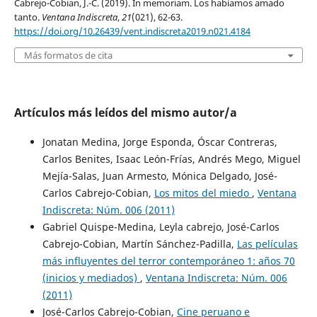
Cabrejo-Cobian, J.-C. (2019). In memoriam. Los habíamos amado
tanto.
Ventana Indiscreta
,
21
(021), 62-63.
https://doi.org/10.26439/vent.indiscreta2019.n021.4184
Más formatos de cita
Artículos más leídos del mismo autor/a
Jonatan Medina, Jorge Esponda, Óscar Contreras,
Carlos Benites, Isaac León-Frías, Andrés Mego, Miguel
Mejía-Salas, Juan Armesto, Mónica Delgado, José-
Carlos Cabrejo-Cobian,
Los mitos del miedo
,
Ventana
Indiscreta: Núm. 006 (2011)
Gabriel Quispe-Medina, Leyla cabrejo, José-Carlos
Cabrejo-Cobian, Martín Sánchez-Padilla,
Las películas
más influyentes del terror contemporáneo 1: años 70
(inicios y mediados)
,
Ventana Indiscreta: Núm. 006
(2011)
José-Carlos Cabrejo-Cobian,
Cine peruano e