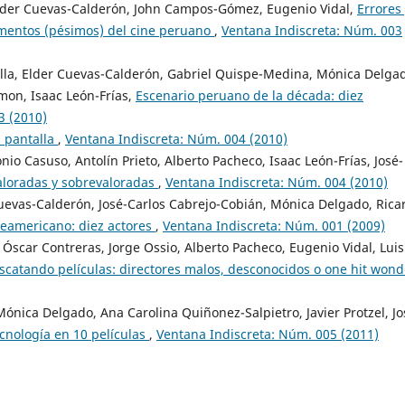
Elder Cuevas-Calderón, John Campos-Gómez, Eugenio Vidal,
Errores
momentos (pésimos) del cine peruano
,
Ventana Indiscreta: Núm. 003
la, Elder Cuevas-Calderón, Gabriel Quispe-Medina, Mónica Delga
mon, Isaac León-Frías,
Escenario peruano de la década: diez
3 (2010)
a pantalla
,
Ventana Indiscreta: Núm. 004 (2010)
nio Casuso, Antolín Prieto, Alberto Pacheco, Isaac León-Frías, José-
loradas y sobrevaloradas
,
Ventana Indiscreta: Núm. 004 (2010)
evas-Calderón, José-Carlos Cabrejo-Cobián, Mónica Delgado, Rica
teamericano: diez actores
,
Ventana Indiscreta: Núm. 001 (2009)
Óscar Contreras, Jorge Ossio, Alberto Pacheco, Eugenio Vidal, Luis
scatando películas: directores malos, desconocidos o one hit wond
ónica Delgado, Ana Carolina Quiñonez-Salpietro, Javier Protzel, Jo
ecnología en 10 películas
,
Ventana Indiscreta: Núm. 005 (2011)