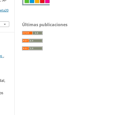
, 56-
reta20
Últimas publicaciones
os
,
dal,
os