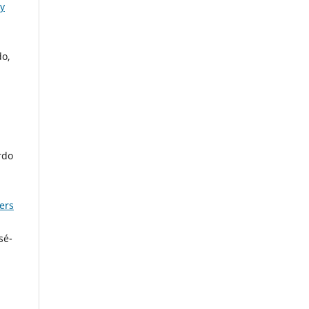
 y
do,
rdo
ers
sé-