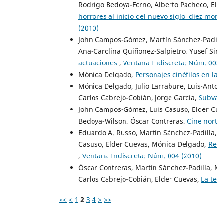
Rodrigo Bedoya-Forno, Alberto Pacheco, 
horrores al inicio del nuevo siglo: diez 
(2010)
John Campos-Gómez, Martín Sánchez-Padil
Ana-Carolina Quiñonez-Salpietro, Yusef Si
actuaciones
,
Ventana Indiscreta: Núm. 00
Mónica Delgado,
Personajes cinéfilos en l
Mónica Delgado, Julio Larrabure, Luis-Anto
Carlos Cabrejo-Cobián, Jorge García,
Subva
John Campos-Gómez, Luis Casuso, Elder Cu
Bedoya-Wilson, Óscar Contreras,
Cine nor
Eduardo A. Russo, Martín Sánchez-Padilla, 
Casuso, Elder Cuevas, Mónica Delgado,
Re
,
Ventana Indiscreta: Núm. 004 (2010)
Óscar Contreras, Martín Sánchez-Padilla, M
Carlos Cabrejo-Cobián, Elder Cuevas,
La t
<<
<
1
2
3
4
>
>>