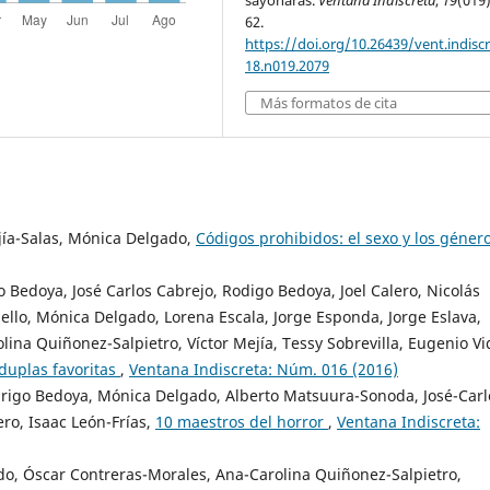
sayonaras.
Ventana Indiscreta
,
19
(019)
62.
https://doi.org/10.26439/vent.indisc
18.n019.2079
Más formatos de cita
jía-Salas, Mónica Delgado,
Códigos prohibidos: el sexo y los géner
 Bedoya, José Carlos Cabrejo, Rodigo Bedoya, Joel Calero, Nicolás
ello, Mónica Delgado, Lorena Escala, Jorge Esponda, Jorge Eslava,
lina Quiñonez-Salpietro, Víctor Mejía, Tessy Sobrevilla, Eugenio Vi
duplas favoritas
,
Ventana Indiscreta: Núm. 016 (2016)
drigo Bedoya, Mónica Delgado, Alberto Matsuura-Sonoda, José-Carl
ero, Isaac León-Frías,
10 maestros del horror
,
Ventana Indiscreta:
do, Óscar Contreras-Morales, Ana-Carolina Quiñonez-Salpietro,