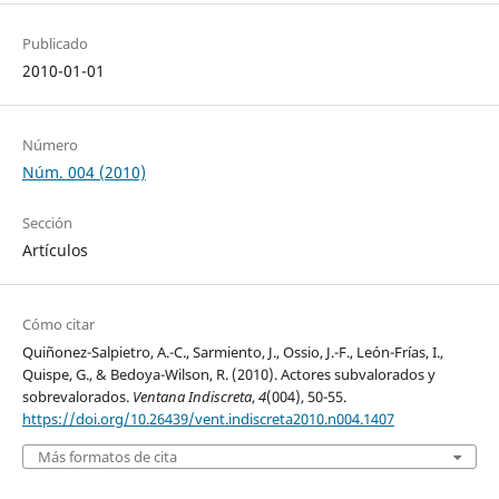
Publicado
2010-01-01
Número
Núm. 004 (2010)
Sección
Artículos
Cómo citar
Quiñonez-Salpietro, A.-C., Sarmiento, J., Ossio, J.-F., León-Frías, I.,
Quispe, G., & Bedoya-Wilson, R. (2010). Actores subvalorados y
sobrevalorados.
Ventana Indiscreta
,
4
(004), 50-55.
https://doi.org/10.26439/vent.indiscreta2010.n004.1407
Más formatos de cita