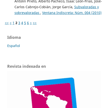
Antolín Prieto, Alberto Pacheco, Isaac León-Frías, José-
Carlos Cabrejo-Cobián, Jorge García,
Subvaloradas y
sobrevaloradas
,
Ventana Indiscreta: Núm. 004 (2010)
<<
<
1
2
3
4
5
6
>
>>
Idioma
Español
Revista indexada en