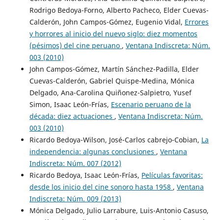
Rodrigo Bedoya-Forno, Alberto Pacheco, Elder Cuevas-
Calderón, John Campos-Gómez, Eugenio Vidal,
Errores
y horrores al inicio del nuevo siglo: diez momentos
(pésimos) del cine peruano
,
Ventana Indiscreta: Núm.
003 (2010)
John Campos-Gómez, Martín Sánchez-Padilla, Elder
Cuevas-Calderón, Gabriel Quispe-Medina, Mónica
Delgado, Ana-Carolina Quiñonez-Salpietro, Yusef
Simon, Isaac León-Frías,
Escenario peruano de la
década: diez actuaciones
,
Ventana Indiscreta: Núm.
003 (2010)
Ricardo Bedoya-Wilson, José-Carlos cabrejo-Cobian,
La
independencia: algunas conclusiones
,
Ventana
Indiscreta: Núm. 007 (2012)
Ricardo Bedoya, Isaac León-Frías,
Películas favoritas:
desde los inicio del cine sonoro hasta 1958
,
Ventana
Indiscreta: Núm. 009 (2013)
Mónica Delgado, Julio Larrabure, Luis-Antonio Casuso,