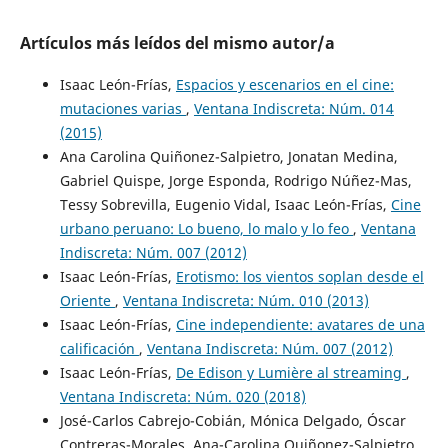
Artículos más leídos del mismo autor/a
Isaac León-Frías,
Espacios y escenarios en el cine:
mutaciones varias
,
Ventana Indiscreta: Núm. 014
(2015)
Ana Carolina Quiñonez-Salpietro, Jonatan Medina,
Gabriel Quispe, Jorge Esponda, Rodrigo Núñez-Mas,
Tessy Sobrevilla, Eugenio Vidal, Isaac León-Frías,
Cine
urbano peruano: Lo bueno, lo malo y lo feo
,
Ventana
Indiscreta: Núm. 007 (2012)
Isaac León-Frías,
Erotismo: los vientos soplan desde el
Oriente
,
Ventana Indiscreta: Núm. 010 (2013)
Isaac León-Frías,
Cine independiente: avatares de una
calificación
,
Ventana Indiscreta: Núm. 007 (2012)
Isaac León-Frías,
De Edison y Lumière al streaming
,
Ventana Indiscreta: Núm. 020 (2018)
José-Carlos Cabrejo-Cobián, Mónica Delgado, Óscar
Contreras-Morales, Ana-Carolina Quiñonez-Salpietro,