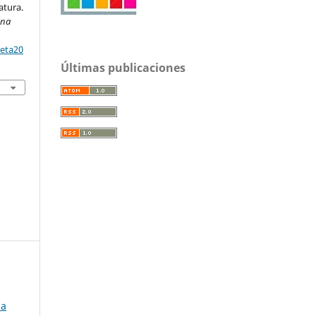
atura.
ana
reta20
Últimas publicaciones
ia