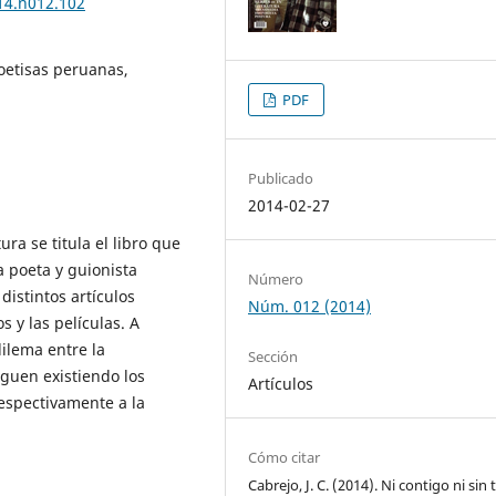
014.n012.102
Poetisas peruanas,
PDF
Publicado
2014-02-27
tura se titula el libro que
 poeta y guionista
Número
distintos artículos
Núm. 012 (2014)
s y las películas. A
ilema entre la
Sección
Siguen existiendo los
Artículos
espectivamente a la
Cómo citar
Cabrejo, J. C. (2014). Ni contigo ni sin t