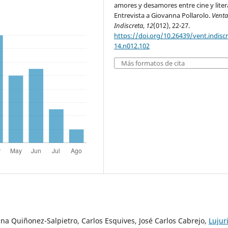
amores y desamores entre cine y liter
Entrevista a Giovanna Pollarolo.
Vent
Indiscreta
,
12
(012), 22-27.
https://doi.org/10.26439/vent.indisc
14.n012.102
Más formatos de cita
ina Quiñonez-Salpietro, Carlos Esquives, José Carlos Cabrejo,
Lujur