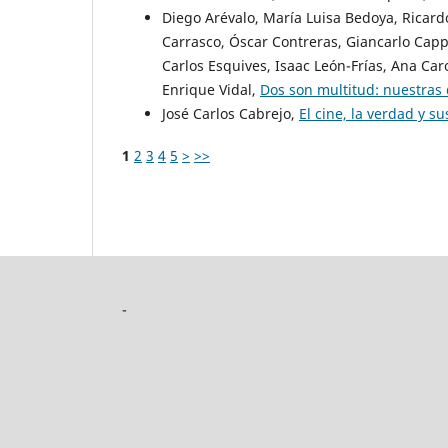
Diego Arévalo, María Luisa Bedoya, Ricardo
Carrasco, Óscar Contreras, Giancarlo Capp
Carlos Esquives, Isaac León-Frías, Ana Caro
Enrique Vidal,
Dos son multitud: nuestras 
José Carlos Cabrejo,
El cine, la verdad y s
1
2
3
4
5
>
>>
-