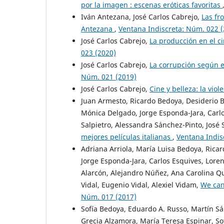
por la imagen : escenas eróticas favoritas
Iván Antezana, José Carlos Cabrejo,
Las fr
Antezana
,
Ventana Indiscreta: Núm. 022 (
José Carlos Cabrejo,
La producción en el c
023 (2020)
José Carlos Cabrejo,
La corrupción según e
Núm. 021 (2019)
José Carlos Cabrejo,
Cine y belleza: la vio
Juan Armesto, Ricardo Bedoya, Desiderio Bl
Mónica Delgado, Jorge Esponda-Jara, Carlos
Salpietro, Alessandra Sánchez-Pinto, José 
mejores películas italianas
,
Ventana Indis
Adriana Arriola, María Luisa Bedoya, Rica
Jorge Esponda-Jara, Carlos Esquives, Loren
Alarcón, Alejandro Núñez, Ana Carolina Qu
Vidal, Eugenio Vidal, Alexiel Vidam,
We can
Núm. 017 (2017)
Sofía Bedoya, Eduardo A. Russo, Martín Sán
Grecia Alzamora, María Teresa Espinar, S