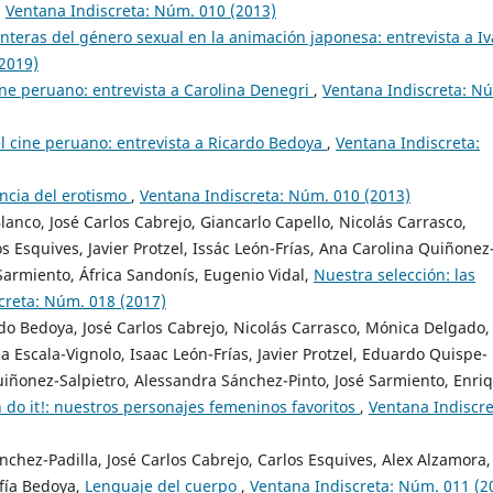
,
Ventana Indiscreta: Núm. 010 (2013)
onteras del género sexual en la animación japonesa: entrevista a I
2019)
ine peruano: entrevista a Carolina Denegri
,
Ventana Indiscreta: N
l cine peruano: entrevista a Ricardo Bedoya
,
Ventana Indiscreta:
lencia del erotismo
,
Ventana Indiscreta: Núm. 010 (2013)
anco, José Carlos Cabrejo, Giancarlo Capello, Nicolás Carrasco,
 Esquives, Javier Protzel, Issác León-Frías, Ana Carolina Quiñonez
Sarmiento, África Sandonís, Eugenio Vidal,
Nuestra selección: las
creta: Núm. 018 (2017)
rdo Bedoya, José Carlos Cabrejo, Nicolás Carrasco, Mónica Delgado,
a Escala-Vignolo, Isaac León-Frías, Javier Protzel, Eduardo Quispe-
iñonez-Salpietro, Alessandra Sánchez-Pinto, José Sarmiento, Enri
 do it!: nuestros personajes femeninos favoritos
,
Ventana Indiscre
chez-Padilla, José Carlos Cabrejo, Carlos Esquives, Alex Alzamora,
ofía Bedoya,
Lenguaje del cuerpo
,
Ventana Indiscreta: Núm. 011 (2