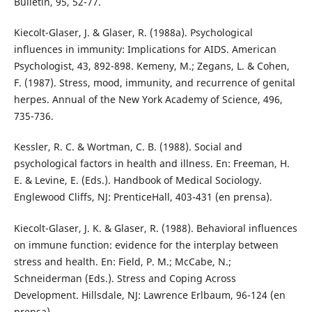
Bulletin, 95, 52-77.
Kiecolt-Glaser, J. & Glaser, R. (1988a). Psychological
influences in immunity: Implications for AIDS. American
Psychologist, 43, 892-898. Kemeny, M.; Zegans, L. & Cohen,
F. (1987). Stress, mood, immunity, and recurrence of genital
herpes. Annual of the New York Academy of Science, 496,
735-736.
Kessler, R. C. & Wortman, C. B. (1988). Social and
psychological factors in health and illness. En: Freeman, H.
E. & Levine, E. (Eds.). Handbook of Medical Sociology.
Englewood Cliffs, NJ: PrenticeHall, 403-431 (en prensa).
Kiecolt-Glaser, J. K. & Glaser, R. (1988). Behavioral influences
on immune function: evidence for the interplay between
stress and health. En: Field, P. M.; McCabe, N.;
Schneiderman (Eds.). Stress and Coping Across
Development. Hillsdale, NJ: Lawrence Erlbaum, 96-124 (en
prensa).