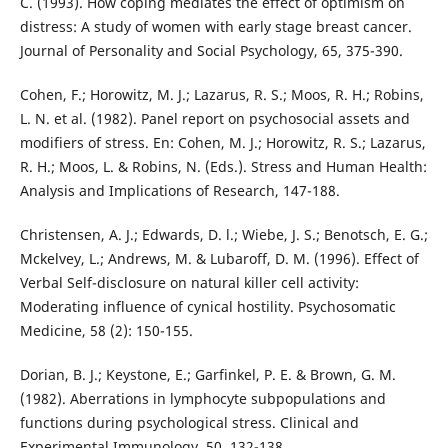
C. (1993). How coping mediates the effect of optimism on
distress: A study of women with early stage breast cancer.
Journal of Personality and Social Psychology, 65, 375-390.
Cohen, F.; Horowitz, M. J.; Lazarus, R. S.; Moos, R. H.; Robins,
L. N. et al. (1982). Panel report on psychosocial assets and
modifiers of stress. En: Cohen, M. J.; Horowitz, R. S.; Lazarus,
R. H.; Moos, L. & Robins, N. (Eds.). Stress and Human Health:
Analysis and Implications of Research, 147-188.
Christensen, A. J.; Edwards, D. l.; Wiebe, J. S.; Benotsch, E. G.;
Mckelvey, L.; Andrews, M. & Lubaroff, D. M. (1996). Effect of
Verbal Self-disclosure on natural killer cell activity:
Moderating influence of cynical hostility. Psychosomatic
Medicine, 58 (2): 150-155.
Dorian, B. J.; Keystone, E.; Garfinkel, P. E. & Brown, G. M.
(1982). Aberrations in lymphocyte subpopulations and
functions during psychological stress. Clinical and
Experimental Immunology, 50, 132-138.