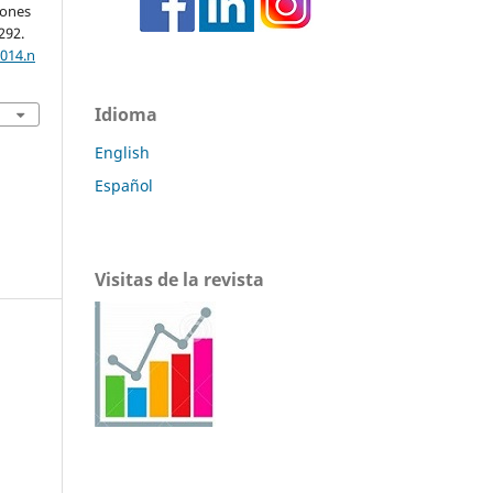
iones
-292.
2014.n
Idioma
English
Español
Visitas de la revista