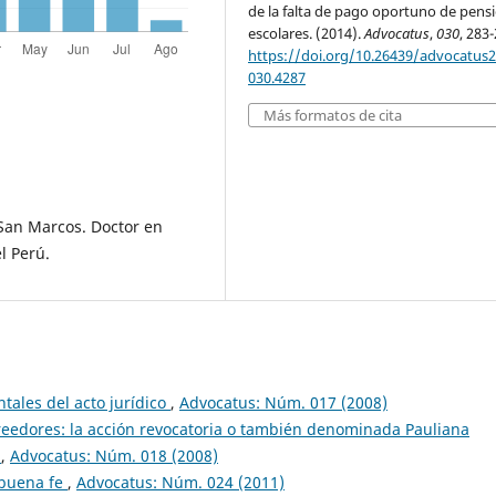
de la falta de pago oportuno de pens
escolares. (2014).
Advocatus
,
030
, 283
https://doi.org/10.26439/advocatus
030.4287
Más formatos de cita
San Marcos. Doctor en
l Perú.
tales del acto jurídico
,
Advocatus: Núm. 017 (2008)
creedores: la acción revocatoria o también denominada Pauliana
)
,
Advocatus: Núm. 018 (2008)
a buena fe
,
Advocatus: Núm. 024 (2011)