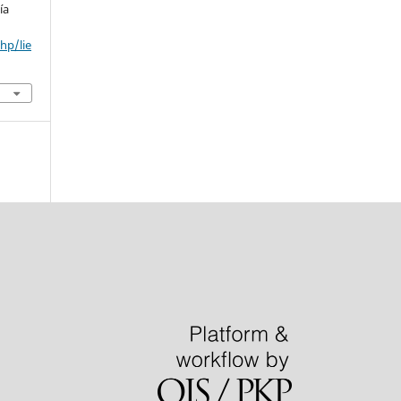
ía
hp/lie