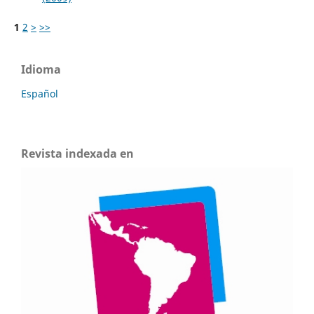
1
2
>
>>
Idioma
Español
Revista indexada en