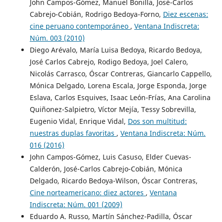
John Campos-Gómez, Manuel Bonilla, José-Carlos
Cabrejo-Cobián, Rodrigo Bedoya-Forno,
Diez escenas:
cine peruano contemporáneo
,
Ventana Indiscreta:
Núm. 003 (2010)
Diego Arévalo, María Luisa Bedoya, Ricardo Bedoya,
José Carlos Cabrejo, Rodigo Bedoya, Joel Calero,
Nicolás Carrasco, Óscar Contreras, Giancarlo Cappello,
Mónica Delgado, Lorena Escala, Jorge Esponda, Jorge
Eslava, Carlos Esquives, Isaac León-Frías, Ana Carolina
Quiñonez-Salpietro, Víctor Mejía, Tessy Sobrevilla,
Eugenio Vidal, Enrique Vidal,
Dos son multitud:
nuestras duplas favoritas
,
Ventana Indiscreta: Núm.
016 (2016)
John Campos-Gómez, Luis Casuso, Elder Cuevas-
Calderón, José-Carlos Cabrejo-Cobián, Mónica
Delgado, Ricardo Bedoya-Wilson, Óscar Contreras,
Cine norteamericano: diez actores
,
Ventana
Indiscreta: Núm. 001 (2009)
Eduardo A. Russo, Martín Sánchez-Padilla, Óscar