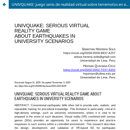
UNIVQUAKE: juego serio de realidad virtual sobre terremotos en escenarios universitarios