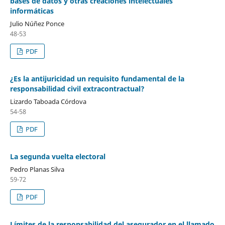
bases de datos y otras creaciones intelectuales
informáticas
Julio Núñez Ponce
48-53
PDF
¿Es la antijuricidad un requisito fundamental de la
responsabilidad civil extracontractual?
Lizardo Taboada Córdova
54-58
PDF
La segunda vuelta electoral
Pedro Planas Silva
59-72
PDF
Límites de la responsabilidad del asegurador en el llamado