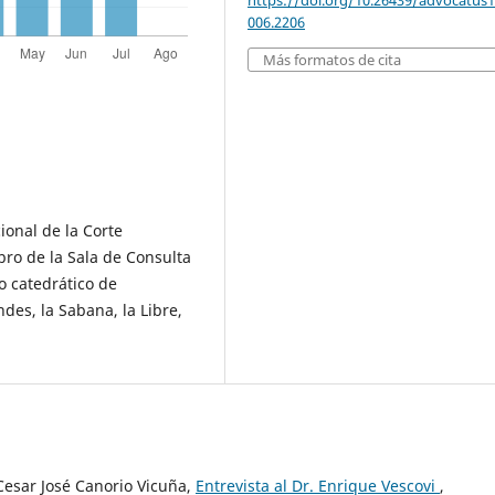
https://doi.org/10.26439/advocatus
006.2206
Más formatos de cita
ional de la Corte
o de la Sala de Consulta
o catedrático de
des, la Sabana, la Libre,
Cesar José Canorio Vicuña,
Entrevista al Dr. Enrique Vescovi
,