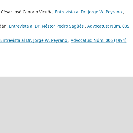
 César José Canorio Vicuña,
Entrevista al Dr. Jorge W. Peyrano
,
ldán,
Entrevista al Dr. Néstor Pedro Sagüés
,
Advocatus: Núm. 005
,
Entrevista al Dr. Jorge W. Peyrano
,
Advocatus: Núm. 006 (1994)