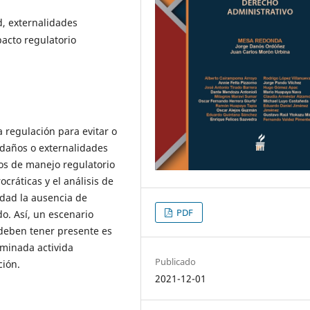
d, externalidades
pacto regulatorio
 regulación para evitar o
daños o externalidades
os de manejo regulatorio
cráticas y el análisis de
idad la ausencia de
PDF
do. Así, un escenario
 deben tener presente es
erminada activida
Publicado
ción.
2021-12-01