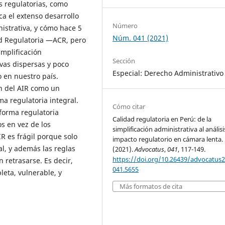
s regulatorias, como
a el extenso desarrollo
Número
istrativa, y cómo hace 5
Núm. 041 (2021)
ad Regulatoria —ACR, pero
implificación
Sección
ivas dispersas y poco
Especial: Derecho Administrativo
 en nuestro país.
n del AIR como un
a regulatoria integral.
Cómo citar
forma regulatoria
Calidad regulatoria en Perú: de la
s en vez de los
simplificación administrativa al análisi
IR es frágil porque solo
impacto regulatorio en cámara lenta.
l, y además las reglas
(2021).
Advocatus
,
041
, 117-149.
https://doi.org/10.26439/advocatus
 retrasarse. Es decir,
041.5655
eta, vulnerable, y
Más formatos de cita