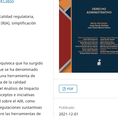
041.5655
calidad regulatoria,
(RIA), simplificación
n equívoca que ha surgido
 que se ha denominado
n una herramienta de
a de la calidad
del Análisis de Impacto
PDF
ceptos e iniciativas
l sobre el AIR, como
regulaciones sustantivas
Publicado
bre las herramientas de
2021-12-01