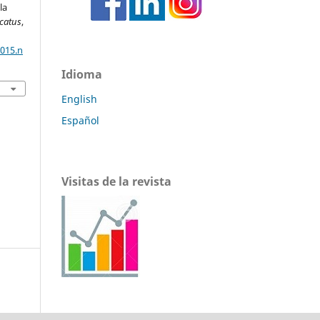
la
catus
,
2015.n
Idioma
English
Español
Visitas de la revista