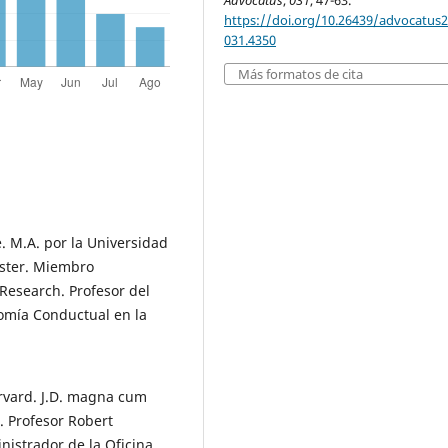
Advocatus
,
031
, 47-63.
https://doi.org/10.26439/advocatus
031.4350
Más formatos de cita
. M.A. por la Universidad
ester. Miembro
Research. Profesor del
omía Conductual en la
rvard. J.D. magna cum
. Profesor Robert
nistrador de la Oficina