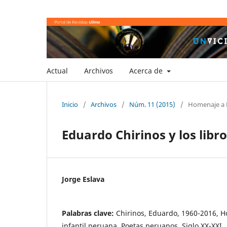
Actual
Archivos
Acerca de
Inicio
/
Archivos
/
Núm. 11 (2015)
/
Homenaje a 
Eduardo Chirinos y los libr
Jorge Eslava
Palabras clave:
Chirinos, Eduardo, 1960-2016, H
infantil peruana, Poetas peruanos, Siglo XX-XXI