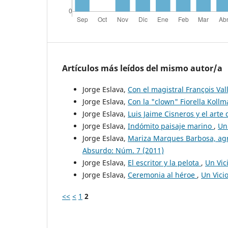
Artículos más leídos del mismo autor/a
Jorge Eslava,
Con el magistral François Val
Jorge Eslava,
Con la "clown" Fiorella Koll
Jorge Eslava,
Luis Jaime Cisneros y el art
Jorge Eslava,
Indómito paisaje marino
,
Un
Jorge Eslava,
Mariza Marques Barbosa, agr
Absurdo: Núm. 7 (2011)
Jorge Eslava,
El escritor y la pelota
,
Un Vic
Jorge Eslava,
Ceremonia al héroe
,
Un Vici
<<
<
1
2