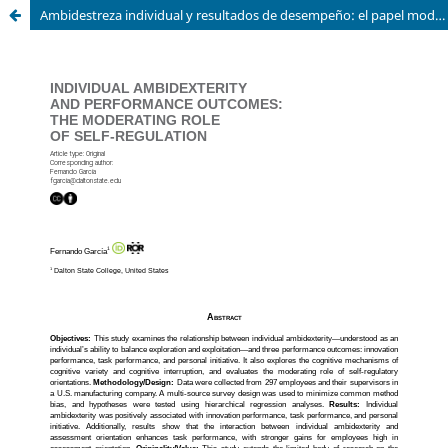
Ambidestreza individual y resultados de desempeño: el papel moderador de la autorregulación