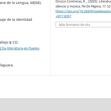
Orozco Contreras, R. . (2025). Literatu
ana de la Lengua, 68(68),
silencio y música.
Pie De Página
,
17
, 52
https://doi.org/10.26439/piedepagi
.n017.8357
uaje de la identidad
Más formatos de cita
allejo & CO.
la-literatura-es-fuego-
lfaguara.