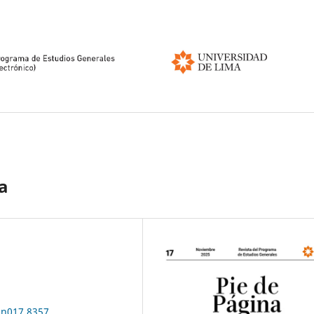
ca
.n017.8357