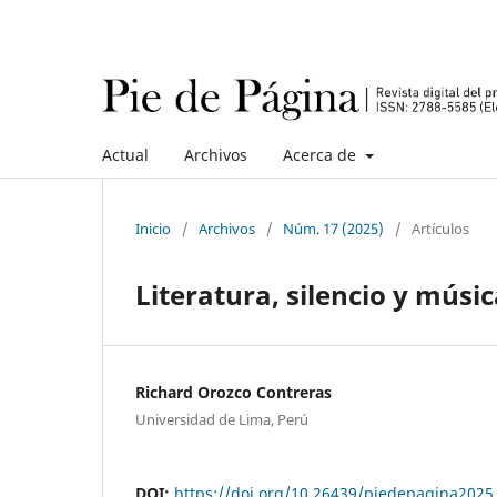
Actual
Archivos
Acerca de
Inicio
/
Archivos
/
Núm. 17 (2025)
/
Artículos
Literatura, silencio y músi
Richard Orozco Contreras
Universidad de Lima, Perú
DOI:
https://doi.org/10.26439/piedepagina2025