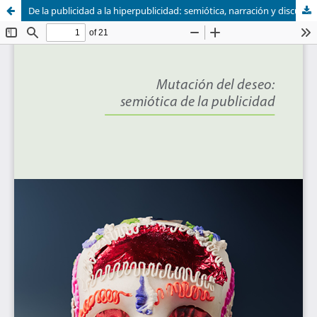
De la publicidad a la hiperpublicidad: semiótica, narración y discurso