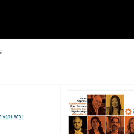
ón
6.n001.8801