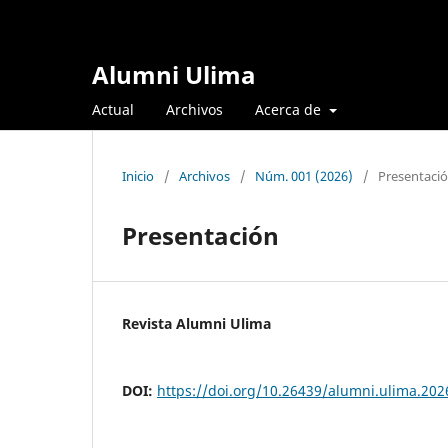
Alumni Ulima
Actual
Archivos
Acerca de
Inicio
/
Archivos
/
Núm. 001 (2026)
/
Presentaci
Presentación
Revista Alumni Ulima
DOI:
https://doi.org/10.26439/alumni.ulima.202