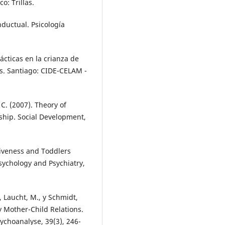
o: Trillas.
ductual. Psicología
prácticas en la crianza de
es. Santiago: CIDE-CELAM -
 C. (2007). Theory of
ship. Social Development,
iveness and Toddlers
sychology and Psychiatry,
P., Laucht, M., y Schmidt,
 Mother-Child Relations.
ychoanalyse, 39(3), 246-