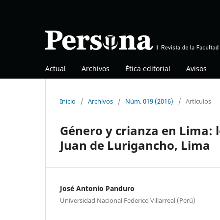
Actual
Archivos
Ética editorial
Avisos
Inicio
/
Archivos
/
Núm. 019 (2016)
/
Artículos
Género y crianza en Lima: lo
Juan de Lurigancho, Lima
José Antonio Panduro
Universidad Nacional Federico Villarreal (Perú)