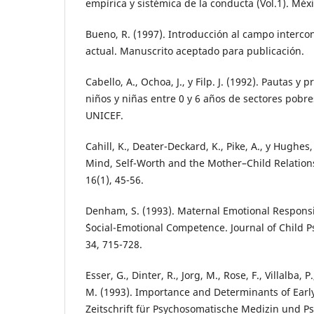
empírica y sistémica de la conducta (Vol.1). Méxic
Bueno, R. (1997). Introducción al campo intercon
actual. Manuscrito aceptado para publicación.
Cabello, A., Ochoa, J., y Filp. J. (1992). Pautas y 
niños y niñas entre 0 y 6 años de sectores pobr
UNICEF.
Cahill, K., Deater-Deckard, K., Pike, A., y Hughes,
Mind, Self-Worth and the Mother–Child Relation
16(1), 45-56.
Denham, S. (1993). Maternal Emotional Respons
´Social-Emotional Competence. Journal of Child P
34, 715-728.
Esser, G., Dinter, R., Jorg, M., Rose, F., Villalba, 
M. (1993). Importance and Determinants of Early
Zeitschrift für Psychosomatische Medizin und Ps