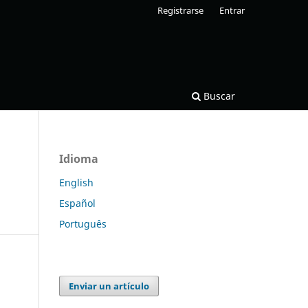
Registrarse
Entrar
Buscar
Idioma
n
English
Español
Português
Enviar un artículo