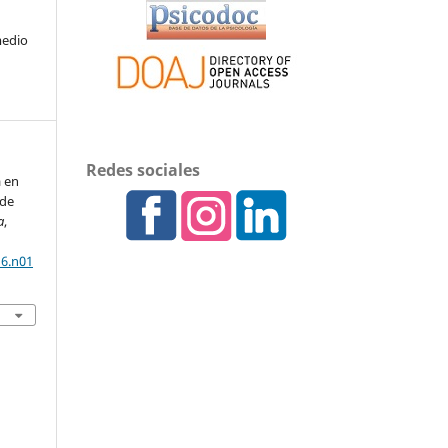
medio
Redes sociales
a en
 de
a
,
16.n01