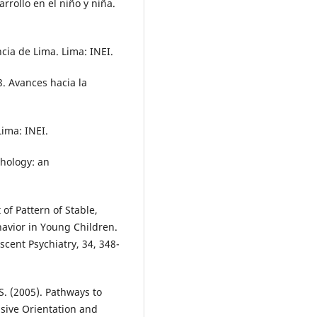
rrollo en el niño y niña.
ncia de Lima. Lima: INEI.
3. Avances hacia la
Lima: INEI.
chology: an
 of Pattern of Stable,
avior in Young Children.
cent Psychiatry, 34, 348-
S. (2005). Pathways to
sive Orientation and