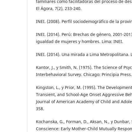
familiares como facilitadoras del proceso de desa
El Ágora, 7(2), 233-240.
INEI. (2008). Perfil sociodemográfico de la provi
INEI. (2014). Perú: Brechas de género, 2001-201
igualdad de mujeres y hombres. Lima: INEI.
INEI. (2014). Una mirada a Lima Metropolitana. 
Kantor, J., y Smith, N. (1975). The Science of Psy
Interbehavioral Survey. Chicago: Principia Press.
Kingston, L., y Prior, M. (1995). The Development
Transient, and School-Age Onset Aggressive Beh
Journal of American Academy of Child and Adoles
358.
Kochanska, G., Forman, D., Aksan, N., y Dunbar, 
Conscience: Early Mother-Child Mutually Respon