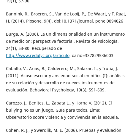
19(1), 57-90.
Bannink, R., Broeren, S., Van de Looij, P., De Waart, y F. Raat,
H. (2014). Plosone, 9(4). doi:10.1371/journal. pone.0094026
Burga, A. (2006). La unidimensionalidad en un instrumento
de medición: perspectiva factorial. Revista de Psicología,
24(1), 53-80. Recuperado de
http://www.redalyc.org/articulo
. oa?id=337829536003
Caballo, V., Arias, B., Calderero, M., Salazar, I., y Irutia, J.
(2011). Acoso escolar y ansiedad social en niños (I): análisis
de su relación y desarrollo de nuevos instrumentos de
evaluación. Behavioral Psychology, 19(3), 591-609.
Carozzo, J., Benites, L., Zapata L., y Horna V. (2012). El
bullying no es un juego. Guía para todos. Lima:
Observatorio sobre violencia y convivencia en la escuela.
Cohen, R. J., y Swerdlik, M. E. (2006). Pruebas y evaluación