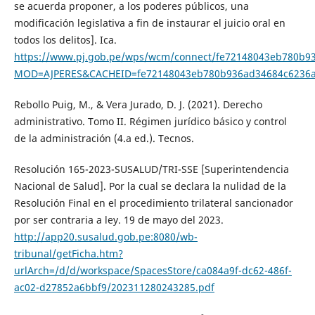
se acuerda proponer, a los poderes públicos, una
modificación legislativa a fin de instaurar el juicio oral en
todos los delitos]. Ica.
https://www.pj.gob.pe/wps/wcm/connect/fe72148043eb780b9
MOD=AJPERES&CACHEID=fe72148043eb780b936ad34684c6236
Rebollo Puig, M., & Vera Jurado, D. J. (2021). Derecho
administrativo. Tomo II. Régimen jurídico básico y control
de la administración (4.a ed.). Tecnos.
Resolución 165-2023-SUSALUD/TRI-SSE [Superintendencia
Nacional de Salud]. Por la cual se declara la nulidad de la
Resolución Final en el procedimiento trilateral sancionador
por ser contraria a ley. 19 de mayo del 2023.
http://app20.susalud.gob.pe:8080/wb-
tribunal/getFicha.htm?
urlArch=/d/d/workspace/SpacesStore/ca084a9f-dc62-486f-
ac02-d27852a6bbf9/202311280243285.pdf