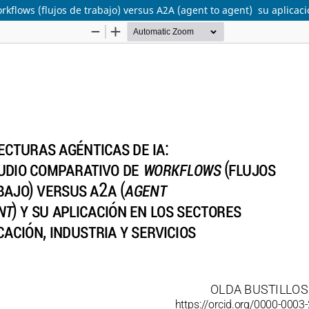
kflows (flujos de trabajo) versus A2A (agent to agent) su aplicació