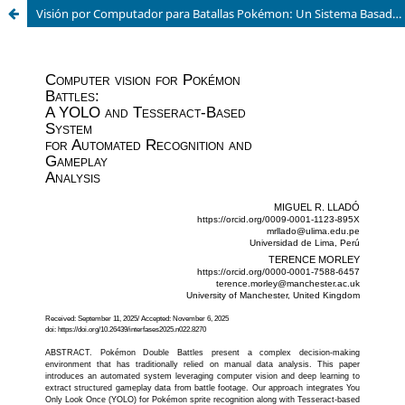
Visión por Computador para Batallas Pokémon: Un Sistema Basado en YOLO y Tesseract para el Reconocimiento Automatizado y el Análisis de Juego