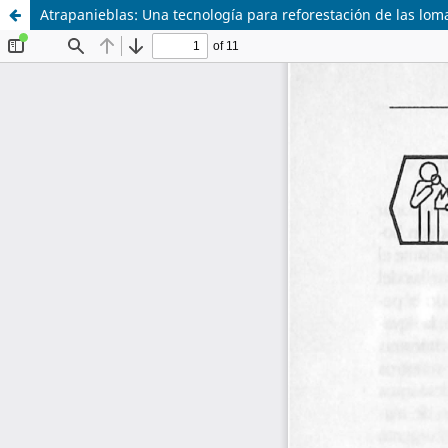
Atrapanieblas: Una tecnología para reforestación de las lom