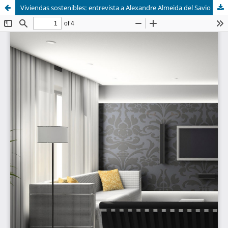
Viviendas sostenibles: entrevista a Alexandre Almeida del Savio