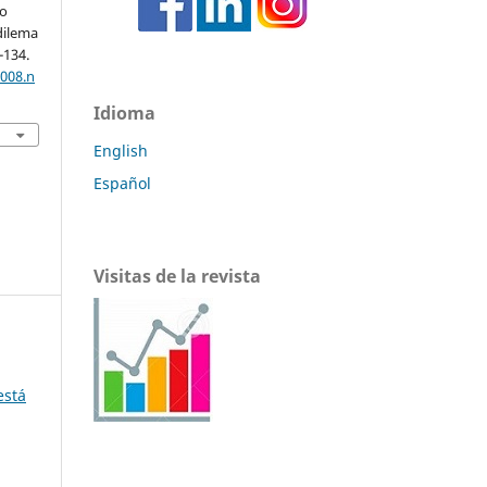
 o
dilema
-134.
2008.n
Idioma
English
Español
Visitas de la revista
está