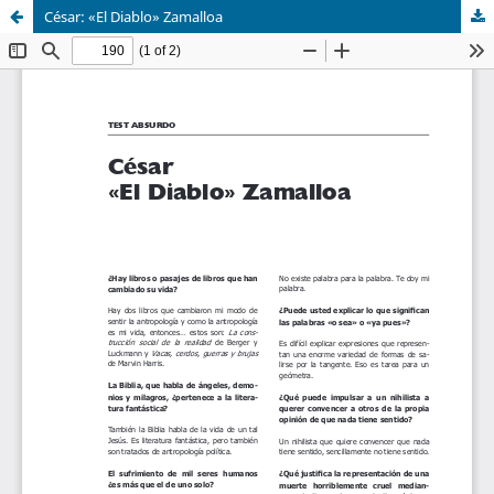
César: «El Diablo» Zamalloa