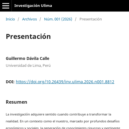
Investigación Ulima
Inicio
/
Archivos
/
Núm. 001 (2026)
/
Presentación
Presentación
Guillermo Dávila Calle
Universidad de Lima, Perú
DOI:
https://doi.org/10.26439/inv.ulima.2026.n001.8812
Resumen
La investigación adquiere sentido cuando contribuye a transformar la
realidad. En un contexto como el nuestro, marcado por profundos desafíos
económicos y sociales, la generación de conocimiento riguroso y pertinente