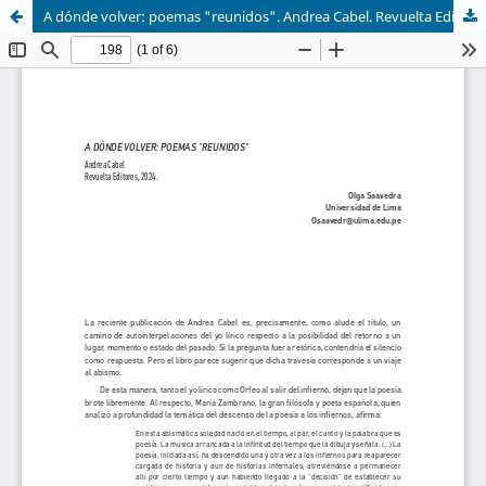
A dónde volver: poemas "reunidos". Andrea Cabel. Revuelta Editores, 2024.