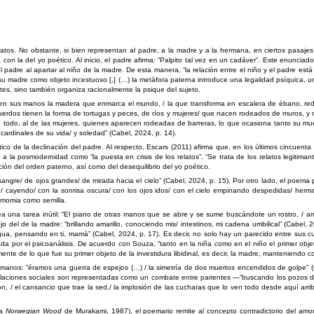
ratos. No obstante, si bien representan al padre, a la madre y a la hermana, en ciertos pasajes 
a con la del yo poético. Al inicio, el padre afirma: “Palpito tal vez en un cadáver”. Este enunci
 el padre al apartar al niño de la madre. De esta manera, “la relación entre el niño y el padre e
 de su madre como objeto incestuoso [,] (…) la metáfora paterna introduce una legalidad psíquica, 
ntes, sino también organiza racionalmente la psique del sujeto.
 en sus manos la madera que enmarca el mundo, / la que transforma en escalera de ébano, red
uerdos tienen la forma de tortugas y peces, de ríos y mujeres/ que nacen rodeados de muros, y m
 todo, al de las mujeres, quienes aparecen rodeadas de barreras, lo que ocasiona tanto su muert
ardinales de su vida/ y soledad” (Cabel, 2024, p. 14).
lítico de la declinación del padre. Al respecto, Escars (2011) afirma que, en los últimos cincu
e a la posmodernidad como “la puesta en crisis de los relatos”. “Se trata de los relatos legitima
ción del orden paterno, así como del desequilibrio del yo poético.
sangre/ de ojos grandes/ de mirada hacia el cielo” (Cabel, 2024, p. 15). Por otro lado, el poem
, / cayendo/ con la sonrisa oscura/ con los ojos idos/ con el cielo empinando despedidas/ herm
o momia como semilla.
 una tarea inútil: “El piano de otras manos que se abre y se sume buscándote un rostro, / arm
lejo del de la madre: “brillando amarillo, conociendo mis/ intestinos, mi cadena umbilical” (Cabel
gua, pensando en ti, mamá” (Cabel, 2024, p. 17). Es decir, no solo hay un parecido entre sus c
iada por el psicoanálisis. De acuerdo con Souza, “tanto en la niña como en el niño el primer ob
nte de lo que fue su primer objeto de la investidura libidinal, es decir, la madre, manteniendo 
manos: “éramos una guerra de espejos (…) / la simetría de dos muertos encendidos de golpe” (Ca
relaciones sociales son representadas como un combate entre parientes —“buscando los pozos de 
/ el cansancio que trae la sed,/ la implosión de las cucharas que lo ven todo desde aquí arriba
la
Norwegian Wood
de Murakami, 1987), el poemario remite al concepto contradictorio del amo