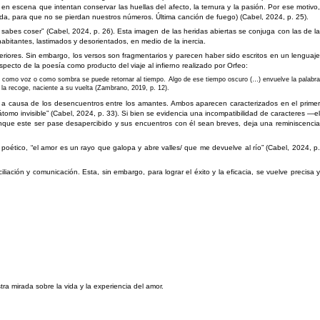
 escena que intentan conservar las huellas del afecto, la ternura y la pasión. Por ese motivo,
nuda, para que no se pierdan nuestros números. Última canción de fuego) (Cabel, 2024, p. 25).
 sabes coser” (Cabel, 2024, p. 26). Esta imagen de las heridas abiertas se conjuga con las de la
habitantes, lastimados y desorientados, en medio de la inercia.
nteriores. Sin embargo, los versos son fragmentarios y parecen haber sido escritos en un lenguaje
ecto de la poesía como producto del viaje al infierno realizado por Orfeo:
te como voz o como sombra se puede retornar al tiempo. Algo de ese tiempo oscuro (…) envuelve la palabra
, la recoge, naciente a su vuelta (Zambrano, 2019, p. 12).
ito a causa de los desencuentros entre los amantes. Ambos aparecen caracterizados en el primer
o átomo invisible” (Cabel, 2024, p. 33). Si bien se evidencia una incompatibilidad de caracteres —el
aunque este ser pase desapercibido y sus encuentros con él sean breves, deja una reminiscencia
oético, “el amor es un rayo que galopa y abre valles/ que me devuelve al río” (Cabel, 2024, p.
iación y comunicación. Esta, sin embargo, para lograr el éxito y la eficacia, se vuelve precisa y
tra mirada sobre la vida y la experiencia del amor.