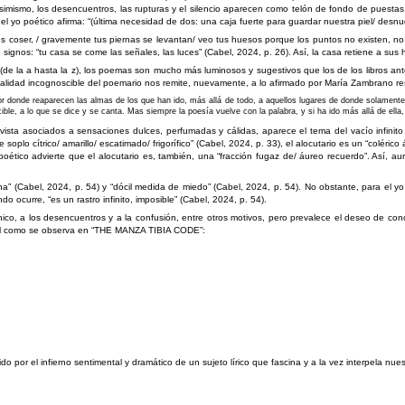
ismo, los desencuentros, las rupturas y el silencio aparecen como telón de fondo de puestas en
 el yo poético afirma: “(última necesidad de dos: una caja fuerte para guardar nuestra piel/ des
bes coser, / gravemente tus piernas se levantan/ veo tus huesos porque los puntos no existen, no
ignos: “tu casa se come las señales, las luces” (Cabel, 2024, p. 26). Así, la casa retiene a sus 
eto (de la a hasta la z), los poemas son mucho más luminosos y sugestivos que los de los libros a
alidad incognoscible del poemario nos remite, nuevamente, a lo afirmado por María Zambrano resp
or donde reaparecen las almas de los que han ido, más allá de todo, a aquellos lugares de donde solamen
ible, a lo que se dice y se canta. Mas siempre la poesía vuelve con la palabra, y si ha ido más allá de ella
la vista asociados a sensaciones dulces, perfumadas y cálidas, aparece el tema del vacío infin
soplo cítrico/ amarillo/ escatimado/ frigorífico” (Cabel, 2024, p. 33), el alocutario es un “coléric
poético advierte que el alocutario es, también, una “fracción fugaz de/ áureo recuerdo”. Así, 
(Cabel, 2024, p. 54) y “dócil medida de miedo” (Cabel, 2024, p. 54). No obstante, para el yo p
do ocurre, “es un rastro infinito, imposible” (Cabel, 2024, p. 54).
ico, a los desencuentros y a la confusión, entre otros motivos, pero prevalece el deseo de concil
 tal como se observa en “THE MANZA TIBIA CODE”:
 por el infierno sentimental y dramático de un sujeto lírico que fascina y a la vez interpela nues