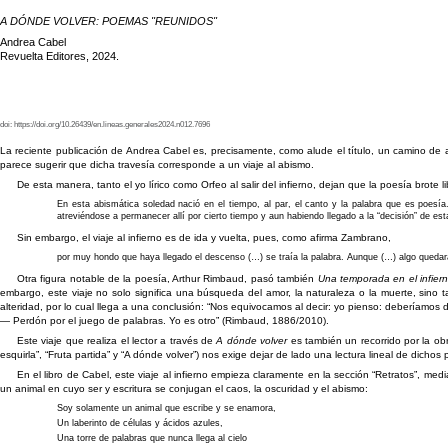
A DÓNDE VOLVER: POEMAS "REUNIDOS"
Andrea Cabel
Revuelta Editores, 2024.
doi: https://doi.org/10.26439/en.lineas.generales2024.n012.7696
La reciente publicación de Andrea Cabel es, precisamente, como alude el título, un camino de aut
parece sugerir que dicha travesía corresponde a un viaje al abismo.
De esta manera, tanto el yo lírico como Orfeo al salir del infierno, dejan que la poesía brote
En esta abismática soledad nació en el tiempo, al par, el canto y la palabra que es poesía.
atreviéndose a permanecer allí por cierto tiempo y aun habiendo llegado a la “decisión” de es
Sin embargo, el viaje al infierno es de ida y vuelta, pues, como afirma Zambrano,
por muy hondo que haya llegado el descenso (…) se traía la palabra. Aunque (…) algo quedará
Otra figura notable de la poesía, Arthur Rimbaud, pasó también
Una temporada en el infier
embargo, este viaje no solo significa una búsqueda del amor, la naturaleza o la muerte, sino 
alteridad, por lo cual llega a una conclusión: “Nos equivocamos al decir: yo pienso: deberíamos 
— Perdón por el juego de palabras. Yo es otro” (Rimbaud, 1886/2010).
Este viaje que realiza el lector a través de
A dónde volver
es también un recorrido por la ob
esquirla”, “Fruta partida” y “A dónde volver”) nos exige dejar de lado una lectura lineal de dich
En el libro de Cabel, este viaje al infierno empieza claramente en la sección “Retratos”, me
un animal en cuyo ser y escritura se conjugan el caos, la oscuridad y el abismo:
Soy solamente un animal que escribe y se enamora,
Un laberinto de células y ácidos azules,
Una torre de palabras que nunca llega al cielo