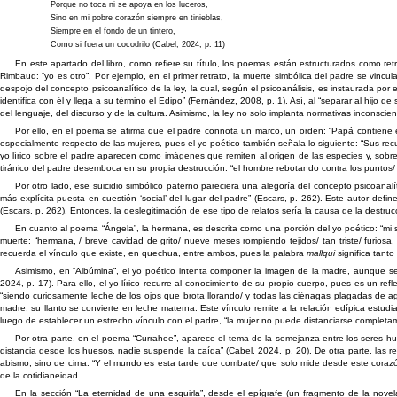
Porque no toca ni se apoya en los luceros,
Sino en mi pobre corazón siempre en tinieblas,
Siempre en el fondo de un tintero,
Como si fuera un cocodrilo (Cabel, 2024, p. 11)
En este apartado del libro, como refiere su título, los poemas están estructurados como ret
Rimbaud: “yo es otro”. Por ejemplo, en el primer retrato, la muerte simbólica del padre se vincul
despojo del concepto psicoanalítico de la ley, la cual, según el psicoanálisis, es instaurada por
identifica con él y llega a su término el Edipo” (Fernández, 2008, p. 1). Así, al “separar al hijo
del lenguaje, del discurso y de la cultura. Asimismo, la ley no solo implanta normativas inconscie
Por ello, en el poema se afirma que el padre connota un marco, un orden: “Papá contiene
especialmente respecto de las mujeres, pues el yo poético también señala lo siguiente: “Sus rec
yo lírico sobre el padre aparecen como imágenes que remiten al origen de las especies y, sobre
tiránico del padre desemboca en su propia destrucción: “el hombre rebotando contra los puntos/ c
Por otro lado, ese suicidio simbólico paterno pareciera una alegoría del concepto psicoana
más explícita puesta en cuestión ‘social’ del lugar del padre” (Escars, p. 262). Este autor defin
(Escars, p. 262). Entonces, la deslegitimación de ese tipo de relatos sería la causa de la destruc
En cuanto al poema “Ángela”, la hermana, es descrita como una porción del yo poético: “mi 
muerte: “hermana, / breve cavidad de grito/ nueve meses rompiendo tejidos/ tan triste/ furiosa
recuerda el vínculo que existe, en quechua, entre ambos, pues la palabra
mallqui
significa tant
Asimismo, en “Albúmina”, el yo poético intenta componer la imagen de la madre, aunque sea
2024, p. 17). Para ello, el yo lírico recurre al conocimiento de su propio cuerpo, pues es un ref
“siendo curiosamente leche de los ojos que brota llorando/ y todas las ciénagas plagadas de a
madre, su llanto se convierte en leche materna. Este vínculo remite a la relación edípica estud
luego de establecer un estrecho vínculo con el padre, “la mujer no puede distanciarse completame
Por otra parte, en el poema “Currahee”, aparece el tema de la semejanza entre los seres hu
distancia desde los huesos, nadie suspende la caída” (Cabel, 2024, p. 20). De otra parte, las 
abismo, sino de cima: “Y el mundo es esta tarde que combate/ que solo mide desde este corazón, 
de la cotidianeidad.
En la sección “La eternidad de una esquirla”, desde el epígrafe (un fragmento de la nove