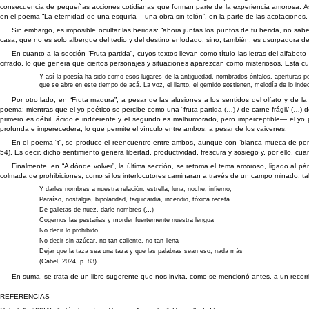
consecuencia de pequeñas acciones cotidianas que forman parte de la experiencia amorosa. Asim
en el poema “La eternidad de una esquirla – una obra sin telón”, en la parte de las acotaciones,
Sin embargo, es imposible ocultar las heridas: “ahora juntas los puntos de tu herida, no sa
casa, que no es solo albergue del tedio y del destino enlodado, sino, también, es usurpadora de s
En cuanto a la sección “Fruta partida”, cuyos textos llevan como título las letras del alfab
cifrado, lo que genera que ciertos personajes y situaciones aparezcan como misteriosos. Esta cu
Y así la poesía ha sido como esos lugares de la antigüedad, nombrados ónfalos, aperturas p
que se abre en este tiempo de acá. La voz, el llanto, el gemido sostienen, melodía de lo indec
Por otro lado, en “Fruta madura”, a pesar de las alusiones a los sentidos del olfato y de 
poema: mientras que el yo poético se percibe como una “fruta partida (…) / de carne frágil/ (…) de 
primero es débil, ácido e indiferente y el segundo es malhumorado, pero imperceptible— el yo 
profunda e imperecedera, lo que permite el vínculo entre ambos, a pesar de los vaivenes.
En el poema “t”, se produce el reencuentro entre ambos, aunque con “blanca mueca de pena” 
54). Es decir, dicho sentimiento genera libertad, productividad, frescura y sosiego y, por ello, cuan
Finalmente, en “A dónde volver”, la última sección, se retoma el tema amoroso, ligado al pán
colmada de prohibiciones, como si los interlocutores caminaran a través de un campo minado,
Y darles nombres a nuestra relación: estrella, luna, noche, infierno,
Paraíso, nostalgia, bipolaridad, taquicardia, incendio, tóxica receta
De galletas de nuez, darle nombres (…)
Cogernos las pestañas y morder fuertemente nuestra lengua
No decir lo prohibido
No decir sin azúcar, no tan caliente, no tan llena
Dejar que la taza sea una taza y que las palabras sean eso, nada más
(Cabel, 2024, p. 83)
En suma, se trata de un libro sugerente que nos invita, como se mencionó antes, a un recorrido
REFERENCIAS