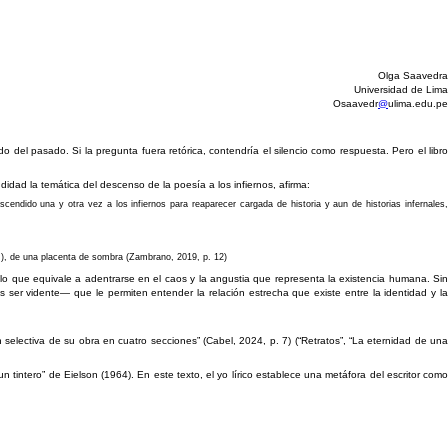
Olga Saavedra
Universidad de Lima
Osaavedr
@
ulima.edu.pe
o del pasado. Si la pregunta fuera retórica, contendría el silencio como respuesta. Pero el libro
ndidad la temática del descenso de la poesía a los infiernos, afirma:
scendido una y otra vez a los infiernos para reaparecer cargada de historia y aun de historias infernales,
(…), de una placenta de sombra (Zambrano, 2019, p. 12)
r, lo que equivale a adentrarse en el caos y la angustia que representa la existencia humana. Si
 ser vidente— que le permiten entender la relación estrecha que existe entre la identidad y la
selectiva de su obra en cuatro secciones” (Cabel, 2024, p. 7) (“Retratos”, “La eternidad de una
 tintero” de Eielson (1964). En este texto, el yo lírico establece una metáfora del escritor como