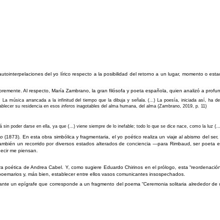
ointerpelaciones del yo lírico respecto a la posibilidad del retorno a un lugar, momento o estad
 libremente. Al respecto, María Zambrano, la gran filósofa y poeta española, quien analizó a profu
 La música arrancada a la infinitud del tiempo que la dibuja y señala. (…) La poesía, iniciada así, ha de
tablecer su residencia en esos
inferos
inagotables del alma humana, del alma (Zambrano, 2019, p. 11)
 sin poder darse en ella, ya que (…) viene siempre de lo inefable; todo lo que se dice nace, como la luz 
no
(1873). En esta obra simbólica y fragmentaria, el yo poético realiza un viaje al abismo del se
también un recorrido por diversos estados alterados de conciencia —para Rimbaud, ser poeta es
decir me piensan.
ra poética de Andrea Cabel. Y, como sugiere Eduardo Chirinos en el prólogo, esta “reordenación 
os poemarios y, más bien, establecer entre ellos vasos comunicantes insospechados.
diante un epígrafe que corresponde a un fragmento del poema “Ceremonia solitaria alrededor de un