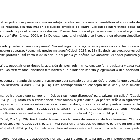
el yo poético se presenta como un reflejo de ellos. Así, los textos materializan el enunciado de
ado se relaciona con una imagen del suicidio simbólico del padre. Ello puede interpretarse como su
stá comandada por el temor a la castración. Y es en tanto que el padre es amado, que el sujeto se
un orden” (Fernández, 2008, p. 1). De esta manera, el individuo se incorpora en el orden simbólico
onda y perfecta como/ un poema”. Sin embargo, dicha ley paterna posee un carácter opresivo,
ueren despacio, / como mis nervios mojados” (Cabel, 2024, p. 13). Es decir, las evocaciones del
e paulatina, así como la de la psique del propio yo poético. No obstante, el poder patriarcal y
enta años, especialmente desde la aparición del posmodernismo, empezó “una paulatina y cada vez
ntes, los metarrelatos, discursos totalizantes que brindaban sentido y legitimidad a una sociedad”
a presenta una antítesis, pues el nacimiento está cargado de una atmósfera sombría que evoca la
ana/ hermana” (Cabel, 2024, p. 16). Esta contraposición del concepto de la vida y de la muerte
ando los trozos que componen núcleos tristemente dispersos/ para salvarte sin salida” (Cabel,
, 2024, p. 17). Tanta es la consonancia entre ambos sujetos que el yo poético señala lo siguiente:
uerpos, sino que ambas están unidas a través del dolor, pues cuando el yo poético piensa en la
jeto de amor es la madre” (Souza, 2014, p. 2033). Por ello dicha autora afirma que, según Freud,
con ella una relación ambivalente que puede durar toda la vida” (Souza, 2014, p. 2033).
bel, 2024, p. 20). Por lo tanto, la muerte es la causa de anulación de las diferencias: “No hay
los abuelos” (Cabel, 2024, p. 17)— y la tierra es una especie de infierno, pero no en forma de
” (Cabel, 2024, p. 17). En este verso, las cucharas remiten a la idea de la violencia como parte
r como necesidad y desasosiego. Por ello, está presente el tema del dolor imperecedero com