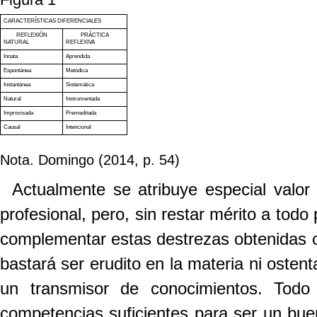
CARACTERÍSTICAS DIFERENCIALES
REFLEXIÓN
PRÁCTICA
NATURAL
REFLEXIVA
Innata
Aprendida
Espontánea
Metódica
Instantánea
Sistemática
Natural
Instrumentada
Improvisada
Premeditada
Causal
Intencional
Nota. Domingo (2014, p. 54)
A
ctualmente se atribuye especial valor
profesional, pero, sin restar mérito a tod
complementar estas destrezas obtenidas con
bastará ser erudito en la materia ni oste
un transmisor de conocimientos. Todo
competencias suficientes para ser un buen 