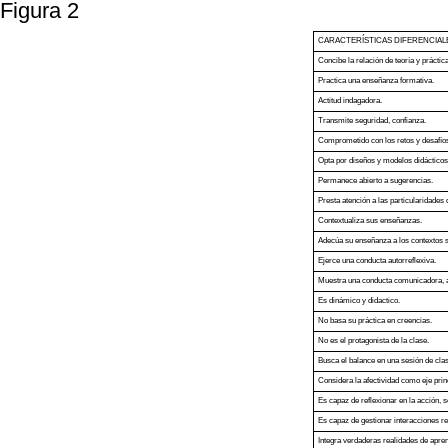
Figura 2
CARACTERÍSTICAS DIFERENCIAL
Concibe la relación de teoría y prácti
Practica una enseñanza formativa.
Actitud indagadora.
Transmite seguridad, confianza.
Comprometido con los retos y desafíos
Opta por diseños y modelos didácticos 
Permanece abierto a sugerencias.
Presta atención a las particularidades
Contextualiza sus enseñanzas.
Adecúa su enseñanza a los contextos so
Ejerce una conducta autorreflexiva.
Muestra una conducta comunicadora, a
Es dinámico y didactico.
No basa su práctica en creencias.
No es el protagonista de la clase.
Busca el balance en una sesión de clas
Considera la afectividad como eje princ
Es capaz de reflexionar en la acción, s
Es capaz de gestionar interacciones re
Integra verdaderas realidades de apren