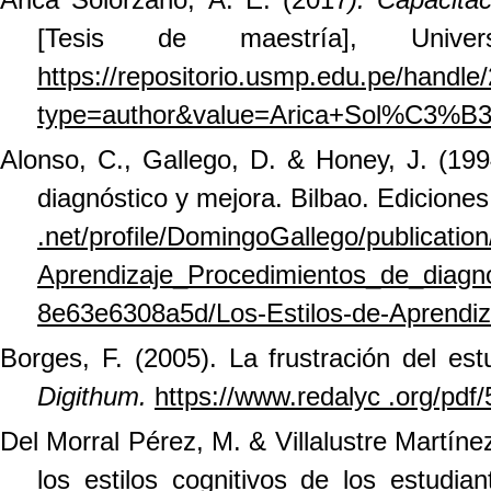
[Tesis de maestría], Uni
https://repositorio.usmp.edu.pe/handl
type=author&value=Arica+Sol%C3%B
Alonso, C., Gallego, D. & Honey, J. (199
diagnóstico y mejora. Bilbao. Edicione
.net/profile/DomingoGallego/publicati
Aprendizaje_Procedimientos_de_diagn
8e63e6308a5d/Los-Estilos-de-Aprendiza
Borges, F. (2005). La frustración del es
Digithum.
https://www.redalyc .org/pdf
Del Morral Pérez, M. & Villalustre Martíne
los estilos cognitivos de los estudian