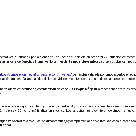
informativos publicados por la prensa en Perú desde el 7 de diciembre de 2022 (curación de conten
 Interamericana de Derechos Humanos. Esta línea del tiempo incluye enlaces a diversos objetos mediát
https://competenciamediatica.wixsite.com/my-site
. Además, fue validada por cinco expertos en edu
ación, que evalúa la capacidad de las actividades y contenidos para satisfacer las necesidades de lo
a herramienta de evaluación, obteniendo un valor de 0,90, lo que refleja un alto consenso entre los ex
os.
s de educación superior en Perú y que tengan entre 18 y 25 años.
Posteriormente, se realizó una inv
 (32 mujeres y 20 hombres) finalizaron el curso. Los participantes provinieron de cinco instituc
l”, organizado en cuatro módulos de autoaprendizaje y complementados con tres sesiones sincrónicas. 
lo final.