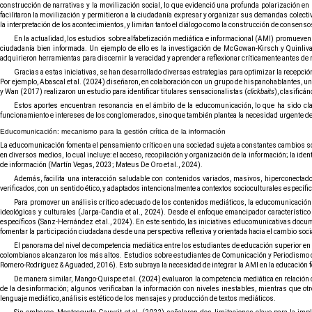
construcción de narrativas y la movilización social, lo que evidenció una profunda polarización en
facilitaron la movilización y permitieron a la ciudadanía expresar y organizar sus demandas colec
la interpretación de los acontecimientos, y limitan tanto el diálogo como la construcción de consenso
En la actualidad, los estudios sobre alfabetización mediática e informacional (AMI) promueven e
ciudadanía bien informada. Un ejemplo de ello es la investigación de McGowan-Kirsch y Quinliva
adquirieron herramientas para discernir la veracidad y aprender a reflexionar críticamente antes de 
Gracias a estas iniciativas, se han desarrollado diversas estrategias para optimizar la recepció
Por ejemplo,
Abascal et al. (2024)
diseñaron, en colaboración con un grupo de hispanohablantes, una h
y Wan (2017)
realizaron un estudio para identificar titulares sensacionalistas (
clickbaits
), clasificá
Estos aportes encuentran resonancia en el ámbito de la educomunicación, lo que ha sido clav
funcionamiento e intereses de los conglomerados, sino que también plantea la necesidad urgente de p
Educomunicación: mecanismo para la gestión crítica de la información
La educomunicación fomenta el pensamiento crítico en una sociedad sujeta a constantes cambios socia
en diversos medios, lo cual incluye: el acceso, recopilación y organización de la información; la ide
de información (Martín Vegas, 2023; Mateus De Oro et al., 2024).
Además, facilita una interacción saludable con contenidos variados, masivos, hiperconectad
verificados, con un sentido ético, y adaptados intencionalmente a contextos socioculturales específic
Para promover un análisis crítico adecuado de los contenidos mediáticos, la educomunicación 
ideológicas y culturales (Jarpa-Candia et al., 2024). Desde el enfoque emancipador característico
específicos (Sanz-Hernández et al., 2024). En este sentido, las iniciativas educomunicativas doc
fomentar la participación ciudadana desde una perspectiva reflexiva y orientada hacia el cambio socia
El panorama del nivel de competencia mediática entre los estudiantes de educación superior en 
colombianos alcanzaron los más altos. Estudios sobre estudiantes de Comunicación y Periodismo c
Romero-Rodríguez & Aguaded, 2016). Esto subraya la necesidad de integrar la AMI en la educación 
De manera similar, Mango-Quispe et al. (2024) evaluaron la competencia mediática en relación c
de la desinformación; algunos verificaban la información con niveles inestables, mientras que otr
lenguaje mediático, análisis estético de los mensajes y producción de textos mediáticos.