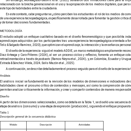
Sin embargo, Monteagudo-Gauvrit et al. (2022) señalaron dos limitaciones clave para la im
relacionado con la brecha generacional en el uso y la apropiación de los medios digitales, que persi
este tipo de habilidades entre la ciudadanía.
En este contexto, cabe preguntarse ¿cómo perciben los estudiantes el rol de los medios de comu
de una experiencia tecnopedagógica, específicamente desarrollada para fomentar la gestión crítica 
y de tomar decisiones fundamentadas.
METODOLOGÍA
El estudio adoptó un enfoque cualitativo basado en el diseño fenomenológico y que posibilita inda
aprendizajes adquiridos por los participantes tras una experiencia tecnopedagógica orientada a for
Teliz & Salgado-Ramírez, 2020), que optimizan el aprendizaje, la interacción y la enseñanza persona
El diseño de la experiencia siguió el modelo ADDIE, un marco metodológico ampliamente reconoc
Diaz-Arteaga y Caro-Piñeres (2024), al ser un proceso cíclico y reflexivo, fomenta un enfoque cola
retroalimentación a través de
podcasts
(Ramos-Neyra et al., 2024); y, en Colombia, Ecuador y Urugua
Estrada & Sánchez-Vilela, 2024; Solís-Mazón et al., 2025).
A continuación, se describe detalladamente el proceso seguido para el diseño de la experiencia 
Análisis
El análisis inicial se fundamentó en la revisión de los modelos de dimensiones e indicadores de 
habilidades clave: el prosumo crítico de contenidos y mensajes, así como la comprensión de cómo
permitan analizar críticamente la información, y crear y compartir contenidos de manera responsable
Diseño
A partir de las dimensiones seleccionadas, como se detalla en la Tabla 1, se diseñó una secuencia d
etapa de análisis (consumo) y una etapa de expresión (producción), siguiendo el enfoque propuesto p
Tabla 1
Descripción general de la secuencia didáctica
Módulo
Descripción
Actividades