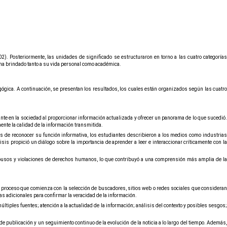
2). Posteriormente, las unidades de significado se estructuraron en torno a las cuatro categorías
 ha brindado tanto a su vida personal como académica.
agógica. A continuación, se presentan los resultados, los cuales están organizados según las cuatro
ante en la sociedad al proporcionar información actualizada y ofrecer un panorama de lo que sucedió.
ente la calidad de la información transmitida.
s de reconocer su función informativa, los estudiantes describieron a los medios como industrias
is propició un diálogo sobre la importancia de aprender a leer e interaccionar críticamente con la
 abusos y violaciones de derechos humanos, lo que contribuyó a una comprensión más amplia de la
un proceso que comienza con la selección de buscadores, sitios web o redes sociales que consideran
s adicionales para confirmar la veracidad de la información.
últiples fuentes; atención a la actualidad de la información; análisis del contexto y posibles sesgos;
 de publicación y un seguimiento continuo de la evolución de la noticia a lo largo del tiempo. Además,