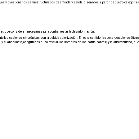
vas y cuestionarios semiestructurados de entrada y salida,
diseñados a partir de cuatro categoría
iones que consideran necesarias para contrarrestar la desinformación.
e las sesiones sincrónicas, con la debida autorización. En este sentido, las consideraciones éticas
 y el anonimato, asegurados al no revelar los nombres de los participantes; y la auditabilidad, que