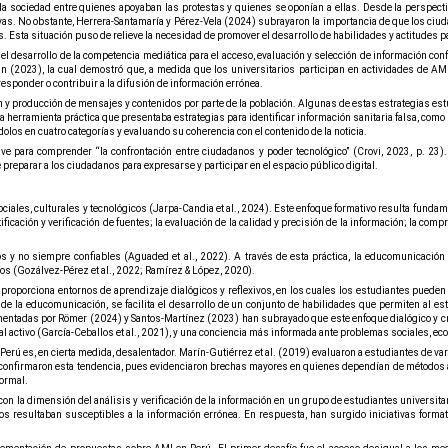
 la sociedad entre quienes apoyaban las protestas y quienes se oponían a ellas. Desde la perspecti
tivas. No obstante, Herrera-Santamaría y Pérez-Vela (2024) subrayaron la importancia de que los c
s. Esta situación puso de relieve la necesidad de promover el desarrollo de habilidades y actitudes p
l desarrollo de la competencia mediática para el acceso, evaluación y selección de información conf
n (2023), la cual demostró que, a medida que los universitarios participan en actividades de AM
responder o contribuir a la difusión de información errónea.
n y producción de mensajes y contenidos por parte de la población. Algunas de estas estrategias estu
erramienta práctica que presentaba estrategias para identificar información sanitaria falsa, como la 
ndolos en cuatro categorías y evaluando su coherencia con el contenido de la noticia.
e para comprender “la confrontación entre ciudadanos y poder tecnológico” (Crovi, 2023, p. 23). 
reparar a los ciudadanos para expresarse y participar en el espacio público digital.
les, culturales y tecnológicos (Jarpa-Candia et al., 2024). Este enfoque formativo resulta fundamen
ntificación y verificación de fuentes; la evaluación de la calidad y precisión de la información; la c
os y no siempre confiables (Aguaded et al., 2022). A través de esta práctica, la educomunicació
os (
Gozálvez-Pérez
et al., 2022; Ramírez & López, 2020).
proporciona entornos de aprendizaje dialógicos y reflexivos, en los cuales los estudiantes pueden
 de la educomunicación, se facilita el desarrollo de un conjunto de habilidades que permiten al e
umentadas por Römer (2024) y Santos-Martínez (2023) han subrayado que este enfoque dialógico y c
l activo (García-Ceballos et al., 2021), y una conciencia más informada ante problemas sociales, ecoló
Perú es, en cierta medida, desalentador. Marín-Gutiérrez et al. (2019) evaluaron a estudiantes de 
onfirmaron esta tendencia, pues evidenciaron brechas mayores en quienes dependían de métodos au
formal.
on la dimensión del análisis y verificación de la información en un grupo de estudiantes universita
os resultaban susceptibles a la información errónea. En respuesta, han surgido iniciativas formati