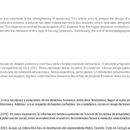
 and contribute to the strengthening of democracy. This article aims to present the design of a
ent this initiative, a website has been created that hosts four modules, which have been designed
t. This experience involved the participation of 52 students from five higher education institutions.
derlines the relevance of this type of training proposals. Additionally, the use of technopedagogical
cipar de debates públicos e contribuir para o fortalecimento da democracia. O presente artigo tem
ociopolítica de 2022-2023. Para a realização dessa iniciativa, foi criado um site que abriga quatro
estruturada de conteúdos educacionais. Nesta experiência, participaram 52 estudantes provenientes
a atuar nos espaços digitais, sublinhando a relevância desse tipo de proposta formativa. Além disso,
 crisis sanitarias y violaciones de los derechos humanos, entre otros fenómenos. Según el autor, en
stituciones. Además, sin el respaldo de fuentes confiables, los ciudadanos corren el riesgo de tomar
19). En estos escenarios, la información tiende a aumentar en función de los temas de actualidad,
 polarización social, como se evidenció en el análisis de contenidos falsos e inexactos relacionados
, la que se intensificó tras la destitución del expresidente Pedro Castillo. Este rol incluyó la