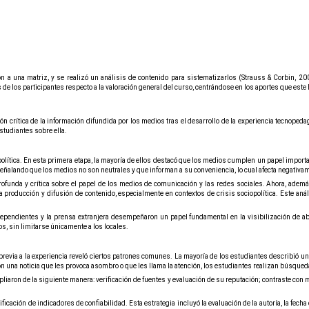
n a una matriz, y se realizó un análisis de contenido para sistematizarlos (Strauss & Corbin, 200
e los participantes respecto a la valoración general del curso, centrándose en los aportes que este
n crítica de la información difundida por los medios tras el desarrollo de la experiencia tecnoped
studiantes sobre ella.
política. En esta primera etapa, la mayoría de ellos destacó que los medios cumplen un papel import
señalando que los medios no son neutrales y que informan a su conveniencia, lo cual afecta negativam
ofunda y crítica sobre el papel de los medios de comunicación y las redes sociales. Ahora, ademá
roducción y difusión de contenido, especialmente en contextos de crisis sociopolítica. Este anális
independientes y la prensa extranjera desempeñaron un papel fundamental en la visibilización de
s, sin limitarse únicamente a los locales.
 previa a la experiencia reveló ciertos patrones comunes. La mayoría de los estudiantes describió 
n una noticia que les provoca asombro o que les llama la atención, los estudiantes realizan búsqueda
pliaron de la siguiente manera: verificación de fuentes y evaluación de su reputación; contraste con m
icación de indicadores de confiabilidad. Esta estrategia incluyó la evaluación de la autoría, la fecha