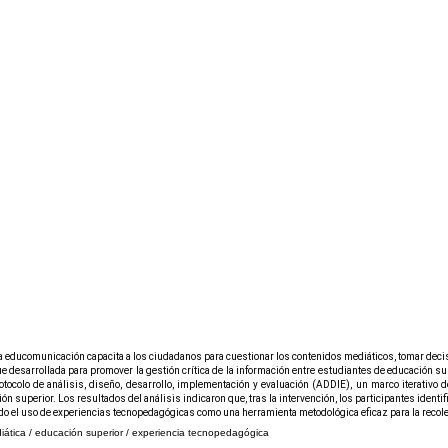
a educomunicación capacita a los ciudadanos para cuestionar los contenidos mediáticos, tomar decisi
 desarrollada para promover la gestión crítica de la información entre estudiantes de educación super
ocolo de análisis, diseño, desarrollo, implementación y evaluación (ADDIE), un marco iterativo d
n superior. Los resultados del análisis indicaron que, tras la intervención, los participantes identi
cado el uso de experiencias tecnopedagógicas como una herramienta metodológica eficaz para la recol
ática / educación superior / experiencia tecnopedagógica