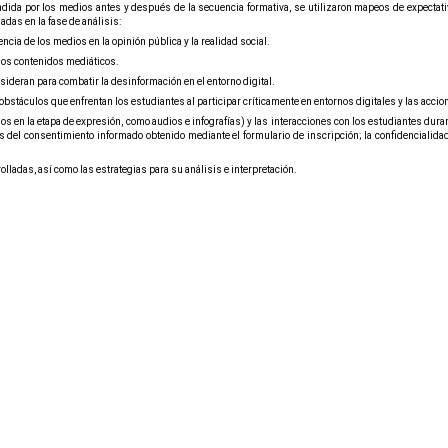
fundida por los medios antes y después de la secuencia formativa,
se utilizaron mapeos de expectati
das en la fase de análisis:
ncia de los medios en la opinión pública y la realidad social.
 los contenidos mediáticos.
sideran para combatir la desinformación en el entorno digital.
s obstáculos que enfrentan los estudiantes al participar críticamente en entornos digitales y las acc
en la etapa de expresión, como audios e infografías) y las interacciones con los estudiantes durant
s del consentimiento informado obtenido mediante el formulario de inscripción; la confidencialidad
olladas, así como las estrategias para su análisis e interpretación.