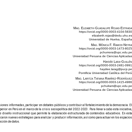
Mag. Elizabeth-Guadalupe Rojas-Estrada
https://orcid.org/0000-0003-4104-5830
elizabeth.rojas@dedu.uhu.es
Universidad de Huelva, España
Mag. Mónica F. Ramos-Neyra
https://orcid.org/0000-0003-1473-8025
pchumora@upc.edu.pe
Universidad Peruana de Ciencias Aplicadas
Haydée Lara-Guillén
https://orcid.org/0000-0003-2481-0991
haydee.larag@pucp.pe
Pontificia Universidad Católica del Perú
Mag. Laritza Tatiana Ramírez-Rodríguez
https://orcid.org/0000-0003-1415-4986
pchulram@upc.edu.pe
Universidad Peruana de Ciencias Aplicadas
ones informadas, participar en debates públicos y contribuir al fortalecimiento de la democracia. El
ior en Perú en el marco de la crisis sociopolítica del 2022-2023. Para llevar a cabo esta iniciativa,
e diseño instruccional que permite la elaboración estructurada de contenidos educativos. En esta
ficaron nuevas estrategias para analizar y producir información, así como para actuar en los espacios
ección de datos.