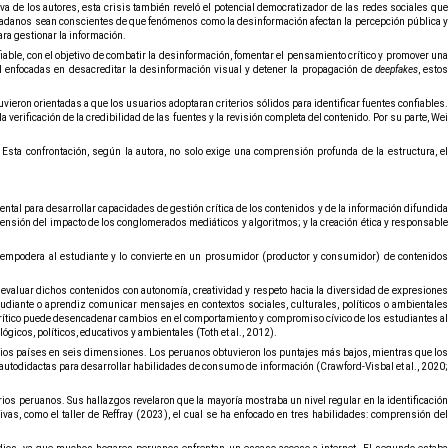
va de los autores, esta crisis también reveló el potencial democratizador de las redes sociales que
iudadanos sean conscientes de que fenómenos como la desinformación afectan la percepción pública y
ara gestionar la información.
iable, con el objetivo de combatir la desinformación, fomentar el pensamiento crítico y promover una
I enfocadas en desacreditar la desinformación visual y detener la propagación de
deepfakes
, esto
vieron orientadas a que los usuarios adoptaran criterios sólidos para identificar fuentes confiables.
verificación de la credibilidad de las fuentes y la revisión completa del contenido. Por su parte,
We
Esta confrontación, según la autora, no solo exige una comprensión profunda de la estructura, el
tal para desarrollar capacidades de gestión crítica de los contenidos y de la información difundida
omprensión del impacto de los conglomerados mediáticos y algoritmos; y la creación
ética y responsabl
n empodera al estudiante y lo convierte en un prosumidor (productor y consumidor) de contenidos
 evaluar dichos contenidos con autonomía, creatividad y respeto hacia la diversidad de expresiones
studiante o aprendiz comunicar mensajes en contextos sociales, culturales, políticos o ambientales
rítico puede desencadenar cambios en el comportamiento y compromiso cívico de los estudiantes al
gicos, políticos, educativos y ambientales (Toth et al., 2012).
varios países en seis dimensiones. Los peruanos obtuvieron los puntajes más bajos, mientras que los
todidactas para desarrollar habilidades de consumo de información (Crawford-Visbal et al., 2020;
rios peruanos. Sus hallazgos revelaron que la mayoría mostraba un nivel regular en la identificación
vas, como el taller de Reffray (2023), el cual se ha enfocado en tres habilidades: comprensión del