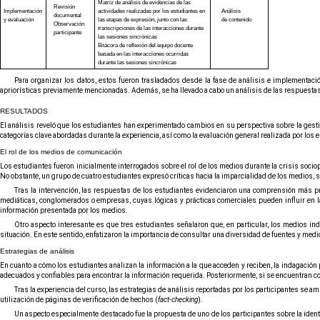
Matriz de análisis de evidencias de las
Revisión
Implementación
actividades realizadas por los estudiantes en
Análisis
documental
y evaluación
las etapas de expresión, junto con las
de contenido
Observación
transcripciones de las interacciones durante
participante
las sesiones sincrónicas
Bitácora de reflexión del equipo docente
basada en las interacciones ocurridas
durante las sesiones sincrónicas
Para organizar los datos, estos fueron trasladados desde la fase de análisis e implementació
apriorísticas previamente mencionadas. Además, se ha llevado a cabo un análisis de las respuestas d
RESULTADOS
El análisis reveló que los estudiantes han experimentado cambios en su perspectiva sobre la gestió
categorías clave abordadas durante la experiencia, así como la evaluación general realizada por los e
El rol de los medios de comunicación
Los estudiantes fueron inicialmente interrogados sobre el rol de los medios durante la crisis socio
No obstante, un grupo de cuatro estudiantes expresó críticas hacia la imparcialidad de los medios, 
Tras la intervención, las respuestas de los estudiantes evidenciaron una comprensión más pr
mediáticas, conglomerados o empresas, cuyas lógicas y prácticas comerciales pueden influir en la p
información presentada por los medios.
Otro aspecto interesante es que tres estudiantes señalaron que, en particular, los medios 
situación. En este sentido, enfatizaron la importancia de consultar una diversidad de fuentes y medio
Estrategias de análisis
En cuanto a cómo los estudiantes analizan la información a la que acceden y reciben, la indagación
adecuados y confiables para encontrar la información requerida. Posteriormente, si se encuentran co
Tras la experiencia del curso, las estrategias de análisis reportadas por los participantes se am
utilización de páginas de verificación de hechos (
fact-checking
).
Un aspecto especialmente destacado fue la propuesta de uno de los participantes sobre la identif