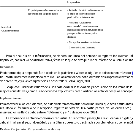
lo aprendido
El participante reflexiona sobre lo
- Actividad de inicio: reflexión sobre
aprendido a lo largo del curso.
el papel de los medios en la
producción de información
- Actividad “Ciudadanía
empoderada”: creación de una
Módulo 4
publicación sobre la actuación ética
Ciudadanía digital
y responsable en los espacios
digitales
- Comprobación de expectativas
- Cierre del curso (postest)
Para el análisis de la información, se elaboró una línea del tiempo que registra los eventos 
República, hasta el 23 de abril del 2023, fecha en la que se hizo público el Informe de la Comisión
Desarrollo
Posteriormente, la propuesta fue alojada en la plataforma Wix en el siguiente enlace (anonimizado):
utilizó un instrumento adaptado para evaluar las actividades, considerando dos aspectos clave: adecu
de aprendizaje y a las competencias a desarrollar (Coll & Engel, 2008).
Se aplicó el índice de validez de Aiken para evaluar la relevancia y adecuación de los ítems de l
mejoras cualitativas, como el uso de videos explicativos para clarificar las actividades y los concept
Implementación
Para convocar a los estudiantes, se establecieron como criterios de inclusión que sean estudiante
resultado, el formulario de inscripción registró un total de 106 participantes, de los cuales 52
intervención se llevó a cabo entre el 18 de mayo y el 13 de agosto del 2024.
La experiencia se ofreció como un curso virtual titulado “Gen
yachay
, tras la ciudadanía digita
cabo al finalizar el segundo módulo y una última que estuvo destinada a concluir el curso con el módu
Evaluación (recolección y análisis de datos)