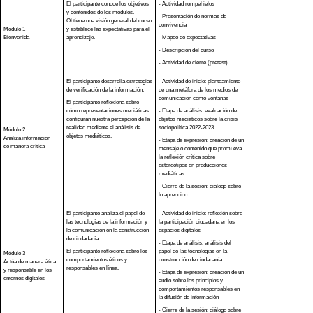
El participante conoce los objetivos
- Actividad rompehielos
y contenidos de los módulos.
- Presentación de normas de
Obtiene una visión general del curso
convivencia
Módulo 1
y establece las expectativas para el
Bienvenida
aprendizaje.
- Mapeo de expectativas
- Descripción del curso
- Actividad de cierre (pretest)
El participante desarrolla estrategias
- Actividad de inicio: planteamiento
de verificación de la información.
de una metáfora de los medios de
comunicación como ventanas
El participante reflexiona sobre
cómo representaciones mediáticas
- Etapa de análisis: evaluación de
configuran nuestra percepción de la
objetos mediáticos sobre la crisis
realidad mediante el análisis de
sociopolítica 2022-2023
Módulo 2
objetos mediáticos.
Analiza información
- Etapa de expresión: creación de un
de manera crítica
mensaje o contenido que promueva
la reflexión crítica sobre
estereotipos en producciones
mediáticas
- Cierre de la sesión: diálogo sobre
lo aprendido
El participante analiza el papel de
- Actividad de inicio: reflexión sobre
las tecnologías de la información y
la participación ciudadana en los
la comunicación en la construcción
espacios digitales
de ciudadanía.
- Etapa de análisis: análisis del
El participante reflexiona sobre los
papel de las tecnologías en la
Módulo 3
comportamientos éticos y
construcción de ciudadanía
Act
úa
de manera ética
responsables en línea.
y responsable en los
- Etapa de expresión: creación de un
entornos digitales
audio sobre los principios y
comportamientos responsables en
la difusión de información
- Cierre de la sesión: diálogo sobre