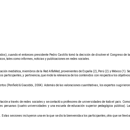
idos), cuando el entonces presidente Pedro Castillo tomó la decisión de disolver el Congreso de la
icos, tales como informes, noticias y publicaciones en redes sociales.
cación mediática, miembros de la Red AlfaMed, provenientes de España (2), Perú (2) y México (1). S
s participantes, y pertinencia, que mide la relevancia de los contenidos con respecto a los objetivos
pertos (Penfield & Giacobbi, 2004).
Además de las valoraciones cuantitativas, los expertos sugiriero
itación a través de redes sociales y se contactó a profesores de universidades de todo el país. Como
iones peruanas (cuatro universidades y una escuela de educación superior pedagógica pública). La
Estas sesiones incluyeron una en la que se dio la bienvenida a los participantes, otra que se llevó 