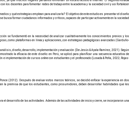
edios, ya que muchos hogares peruanos enfrentan un escaso acceso a internet. El segundo estaba
on los docentes para fomentar redes de trabajo entre la academia y la sociedad civil y así fortalecer
edios y qué estrategias emplean para analizarla? El objetivo de este estudio es presentar el diseño
 se busca formar ciudadanos informados y críticos, capaces de participar activamente en la sociedad
ección se fundamentó en la necesidad de analizar cualitativamente los conocimientos previos y los
ológicas, como plataformas en línea y aplicaciones, con estrategias pedagógicas avanzadas (Garduño-
 análisis, diseño, desarrollo, implementación y evaluación (De-Jesús & Ayala-Ramírez, 2021). Según
mostrado la eficacia de este diseño: en Perú, se aplicó para planificar una secuencia educativa de
ción e implementación de cursos
online
con estudiantes y el profesorado (Losada & Peña, 2022; Rojas
Ponce (2012). Después de evaluar estos marcos teóricos, se decidió enfocar la experiencia en dos
 en la premisa de que los estudiantes, como prosumidores, deben desarrollar habilidades que les
 el desarrollo de las actividades. Además de las actividades de inicio y cierre, se incorporaron una