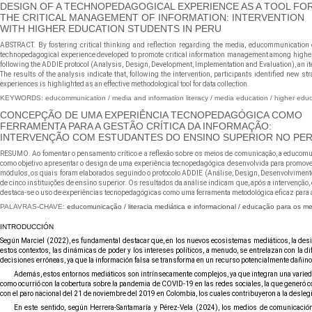
DESIGN OF A TECHNOPEDAGOGICAL EXPERIENCE AS A TOOL FO
THE CRITICAL MANAGEMENT OF INFORMATION: INTERVENTION
WITH HIGHER EDUCATION STUDENTS IN PERU
ABSTRACT. By fostering critical thinking and reflection regarding the media, educommunication 
technopedagogical experience developed to promote critical information management among higher ed
following the ADDIE protocol (Analysis, Design, Development, Implementation and Evaluation), an iter
The results of the analysis indicate that, following the intervention, participants identified new s
experiences is highlighted as an effective methodological tool for data collection.
KEYWORDS: educommunication / media and information literacy / media education / higher educ
CONCEPÇÃO DE UMA EXPERIÊNCIA TECNOPEDAGÓGICA COMO
FERRAMENTA PARA A GESTÃO CRÍTICA DA INFORMAÇÃO:
INTERVENÇÃO COM ESTUDANTES DO ENSINO SUPERIOR NO PE
RESUMO. Ao fomentar o pensamento crítico e a reflexão sobre os meios de comunicação, a educomuni
como objetivo apresentar o design de uma experiência tecnopedagógica desenvolvida para promover a 
módulos, os quais foram elaborados seguindo o protocolo ADDIE (Análise, Design, Desenvolvimento,
de cinco instituições de ensino superior. Os resultados da análise indicam que, após a intervenção,
destaca-se o uso de experiências tecnopedagógicas como uma ferramenta metodológica eficaz para a
PALAVRAS
-
CHAVE:
educomunicação / literacia mediática e informacional / educação para os me
INTRODUCCIÓN
Según Marciel (2022), es fundamental destacar que, en los nuevos ecosistemas mediáticos, la desinf
estos contextos, las dinámicas de poder y los intereses políticos, a menudo, se entrelazan con la di
decisiones erróneas, ya que la información falsa se transforma en un recurso potencialmente dañino
Además, estos entornos mediáticos son intrínsecamente complejos, ya que integran una varieda
como ocurrió con la cobertura sobre la pandemia de COVID-19 en las redes sociales, la que generó co
con el paro nacional del 21 de noviembre del 2019 en Colombia, los cuales contribuyeron a la deslegit
En este sentido, según Herrera-Santamaría y Pérez-Vela (2024), los medios de comunicación d