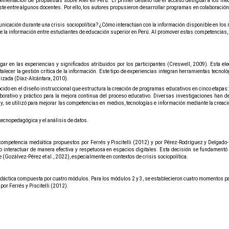
plementación de propuestas sobre AMI en Perú. El primer desafío fue el acceso desigual a los m
ste entre algunos docentes. Por ello, los autores propusieron desarrollar programas en colaboración c
nicación durante una crisis sociopolítica? ¿Cómo interactúan con la información disponible en los m
de la información entre estudiantes de educación superior en Perú. Al promover estas competencias,
gar en las experiencias y significados atribuidos por los participantes (Creswell, 2009). Esta el
talecer la gestión crítica de la información. Este tipo de experiencias integran herramientas tecn
lizada (Díaz-Alcántara, 2010).
ido en el diseño instruccional que estructura la creación de programas educativos en cinco etapas:
borativo y práctico para la mejora continua del proceso educativo. Diversas investigaciones han de
y, se utilizó para mejorar las competencias en medios, tecnologías e información mediante la crea
tecnopedagógica y el análisis de datos.
competencia mediática propuestos por Ferrés y Piscitelli (2012) y por Pérez-Rodríguez y Delgado-
 interactuar de manera efectiva y respetuosa en espacios digitales. Esta decisión se fundamentó
 (
Gozálvez-Pérez et al., 2022)
, especialmente en contextos de crisis sociopolítica.
idáctica compuesta por cuatro módulos. Para los módulos 2 y 3, se establecieron cuatro momentos para
or Ferrés y Piscitelli (2012).