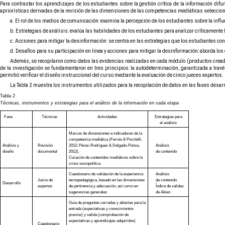
Para contrastar los aprendizajes de los estudiantes sobre la gestión crítica de la información di
apriorísticas derivadas de la revisión de las dimensiones de las competencias mediáticas selecciona
a. El rol de los medios de comunicación: examina la percepción de los estudiantes sobre la influe
b. Estrategias de análisis: evalúa las habilidades de los estudiantes para analizar críticamente
c. Acciones para mitigar la desinformación: se centra en las estrategias que los estudiantes con
d. Desafíos para su participación en línea y acciones para mitigar la desinformación: aborda lo
Además, se recopilaron como datos las evidencias realizadas en cada módulo (productos creados 
de la investigación se fundamentaron en tres principios: la autodeterminación, garantizada a travé
permitió verificar el diseño instruccional del curso mediante la evaluación de cinco jueces expertos.
La Tabla 2 muestra los instrumentos utilizados para la recopilación de datos en las fases desarr
Tabla 2
Técnicas, instrumentos y estrategias para el análisis de la información en cada etapa
Fase
Técnicas
Actividades
Estrategias para
el análisis
Marcos de dimensiones e indicadores de la
competencia mediática (Ferrés & Piscitelli,
Análisis y
Revisión
2012; Pérez-Rodríguez & Delgado-Ponce,
Análisis
diseño
documental
2012).
de contenido
Curación de contenidos mediáticos sobre la
crisis sociopolítica
Cuestionario de validación de la experiencia
Análisis
Juicio de
tecnopedagógica, basado en las dimensiones
de contenido
Desarrollo
expertos
de pertinencia y adecuación, así como en
Índice de validez
sugerencias generales
de Aiken
Guía de preguntas cerradas y abiertas para la
entrada (expectativas y conocimientos
previos) y salida (comprobación de
expectativas y aprendizajes adquiridos)
Cuestionario