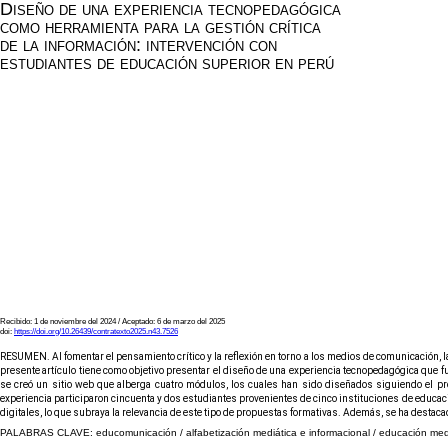
Diseño de una experiencia tecnopedagógica
como herramienta para la gestión crítica
de la información: intervención con
estudiantes de educación superior en perú
Recibido: 1 de noviembre del 2024 / Aceptado: 6 de marzo del 2025
doi:
https://doi.org/10.26439/contratexto2025.n43.7526
RESUMEN. Al fomentar el pensamiento crítico y la reflexión en torno a los medios de comunicación, l
presente artículo tiene como objetivo presentar el diseño de una experiencia tecnopedagógica que fue
se creó un sitio web que alberga cuatro módulos, los cuales han sido diseñados siguiendo el prot
experiencia participaron cincuenta y dos estudiantes provenientes de cinco instituciones de educació
digitales, lo que subraya la relevancia de este tipo de propuestas formativas. Además, se ha desta
PALABRAS CLAVE: educomunicación / alfabetización mediática e informacional / educación medi