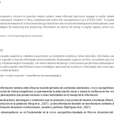
R
empowers citizens to question media content, make informed decisions, engage in public debates
ucation students in Peru, contextualized within the sociopolitical crisis of 2022-2023. To implem
ative framework of instructional design that allows the structured development of educational conten
trategies for analyzing and producing information, as well as for acting in digital spaces, which un
ation / technopedagogical expertise
RU
cação capacita os cidadãos a questionar os conteúdos midiáticos, tomar decisões informadas, parti
gestão crítica da informação entre estudantes de educação superior no Peru, no contexto da crise s
 Implementação e Avaliação), um marco iterativo de design instrucional que permite a elaboração 
 os participantes identificaram novas estratégias para analisar e produzir informação, bem como par
 coleta de dados.
dia / ensino superior / experiência tecnopedagógica
ormación tiende a intensificarse durante periodos de contiendas electorales, crisis sociopolíticas,
fusión de noticias engañosas, lo que exacerba la polarización social y socava la confianza en las in
 para aquellos que poseen escasas o nulas habilidades en el manejo de la información.
d de actores, tecnologías y contenidos que se producen y consumen de manera simultánea (Wiard, 20
nfusión en la población (Yang et al., 2021). La desinformación también se manifiesta en contextos de
imación de actores institucionales, sociales y políticos (Rodríguez et al., 2021).
esempeñaron un rol fundamental en la crisis sociopolítica desatada en Perú en diciembre del 2022