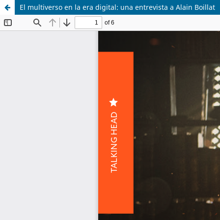
El multiverso en la era digital: una entrevista a Alain Boillat