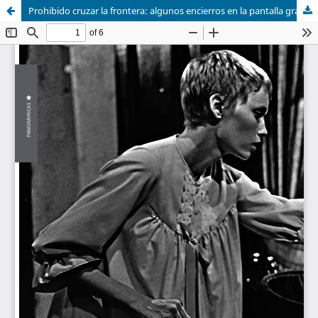
Prohibido cruzar la frontera: algunos encierros en la pantalla grande