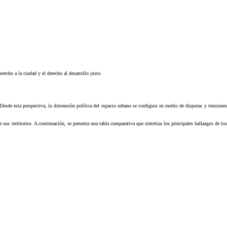
recho a la ciudad y el derecho al desarrollo justo.
. Desde esta perspectiva, la dimensión política del espacio urbano se configura en medio de disputas y tensiones
e sus territorios. A continuación, se presenta una tabla comparativa que sintetiza los principales hallazgos de los