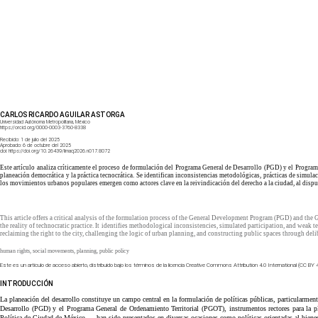
CARLOS RICARDO AGUILAR ASTORGA
Universidad Autónoma Metropolitana, México
https://orcid.org/0000-0003-3760-8338
Recibido:
1 de julio del 2025
Aprobado:
6 de octubre del 2025
doi:
https://doi.org/10.26439/limaq2026.n017.8072
Este artículo analiza críticamente el proceso de formulación del Programa General de Desarrollo (PGD) y el Programa
planeación democrática y la práctica tecnocrática. Se identifican inconsistencias metodológicas, prácticas de simul
los movimientos urbanos populares emergen como actores clave en la reivindicación del derecho a la ciudad, al disputar
This article offers a critical analysis of the formulation process of the General Development Program (PGD) and the
the reality of technocratic practice. It identifies methodological inconsistencies, simulated participation, and wea
reclaiming the right to the city, challenging the logic of urban planning, and constructing public spaces through deli
human rights, social movements, planning, public policy
Este es un artículo de acceso abierto, distribuido bajo los términos de la licencia Creative Commons Attribution 4.0 International (CC BY 4
INTRODUCCIÓN
La planeación del desarrollo constituye un campo central en la formulación de políticas públicas, particularment
Desarrollo (PGD) y el Programa General de Ordenamiento Territorial (PGOT), instrumentos rectores para la pla
Política de Ciudad de México—, han sido presentados en diversas ocasiones como políticas orientadas al biene