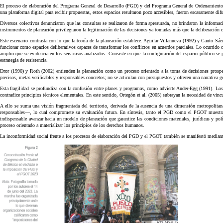
El proceso de elaboración del Programa General de Desarrollo (PGD) y del Programa General de Ordenamiento Te
una plataforma digital para recibir propuestas, estos espacios resultaron poco accesibles, fueron escasamente di
Diversos colectivos denunciaron que las consultas se realizaron de forma apresurada, no brindaron la informaci
instrumentos de planeación privilegiaron la legitimación de las decisiones ya tomadas más que la deliberación co
Este escenario contrasta con lo que la teoría de la planeación establece. Aguilar Villanueva (1992) y Canto S
funcionar como espacios deliberativos capaces de transformar los conflictos en acuerdos parciales. Lo ocurrido
amplio que se evidencia en los seis casos analizados. Consiste en que la configuración del espacio público se 
estrategia de resistencia.
Dror (1990) y Roth (2002) entienden la planeación como un proceso orientado a la toma de decisiones prospecti
precisos, metas verificables y responsables concretos; no se articulan con presupuestos y ofrecen una narrativa g
Esta fragilidad se profundiza con la confusión entre planes y programas, como advierte Ander-Egg (1991). Los 
contradice principios técnicos elementales. En este sentido, Ortegón et al. (2005) subrayan la necesidad de vincu
A ello se suma una visión fragmentada del territorio, derivada de la ausencia de una dimensión metropolita
responsables—, lo cual compromete su evaluación futura. En síntesis, tanto el PGD como el PGOT muestran u
indispensable avanzar hacia un modelo de planeación que garantice las condiciones materiales, jurídicas y polít
proceso orientado a materializar los principios de los derechos humanos.
La inconformidad social frente a los procesos de elaboración del PGD y el PGOT también se manifestó mediante 