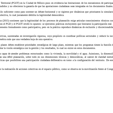
rritorial (PGOT) en la Ciudad de México puso en evidencia las limitaciones de los mecanismos de participació
fundidos y no ofrecieron la garantía de que las aportaciones ciudadanas sean integradas en los documentos finales
ón suficiente como para sostener un debate horizontal y se rigieron por dinámicas que priorizaron la simulació
lectiva, lo cual justamente debilita la legitimidad democrática.
áenz (2015) sostienen que la legitimidad de los procesos de planeación exige articular conocimientos técnicos
 con el PGD y el PGOT reveló lo opuesto: se ejercieron prácticas excluyentes que limitaron la participación re
presenta formalmente como participativa, pero en la práctica reproduce dinámicas de exclusión y discrecionalida
vas, sustentadas en investigación rigurosa, cuyo propósito es coordinar políticas sectoriales y reducir la in
enérica más que una verdadera hoja de ruta operativa.
planes deben establecer prioridades estratégicas de largo plazo, mientras que los programas tienen la función
lar la visión estratégica con la gestión y los resultados, lo cual no existe en estos documentos.
na capaz de atender problemas estructurales como la vivienda, la movilidad y el agua. Asimismo, la dimensi
na débil planeación, sobre todo en sus dimensiones técnicas y democráticas, al carecer de claridad metodol
icas que posibiliten una participación ciudadana deliberativa en torno a la configuración del territorio. De es
la realización de acciones colectivas en el espacio público, como se observa en la movilización frente al Cong