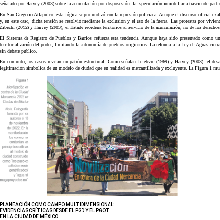
señalado por Harvey (2003) sobre la acumulación por desposesión: la especulación inmobiliaria trasciende partid
En San Gregorio Atlapulco, esta lógica se profundizó con la represión policiaca. Aunque el discurso oficial exal
y, en este caso, dicha tensión se resolvió mediante la exclusión y el uso de la fuerza. Las protestas por viviend
Zibechi (2012) y Harvey (2003), el Estado reordena territorios al servicio de la acumulación, no de los derechos
El Sistema de Registro de Pueblos y Barrios refuerza esta tendencia. Aunque haya sido presentado como un r
territorialización del poder, limitando la autonomía de pueblos originarios. La reforma a la Ley de Aguas cierra
sin debate público.
En conjunto, los casos revelan un patrón estructural. Como señalan Lefebvre (1969) y Harvey (2003), el desarro
legitimación simbólica de un modelo de ciudad que en realidad es mercantilizada y excluyente. La Figura 1 mue
PLANEACIÓN COMO CAMPO MULTIDIMENSIONAL:
EVIDENCIAS CRÍTICAS DESDE EL PGD Y EL PGOT
EN LA CIUDAD DE MÉXICO