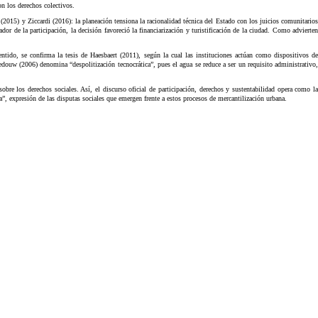
on los derechos colectivos.
(2015) y Ziccardi (2016): la planeación tensiona la racionalidad técnica del Estado con los juicios comunitarios
ador de la participación, la decisión favoreció la financiarización y turistificación de la ciudad. Como advierten
tido, se confirma la tesis de Haesbaert (2011), según la cual las instituciones actúan como dispositivos de
gedouw (2006) denomina “despolitización tecnocrática”, pues el agua se reduce a ser un requisito administrativo,
bre los derechos sociales. Así, el discurso oficial de participación, derechos y sustentabilidad opera como la
 expresión de las disputas sociales que emergen frente a estos procesos de mercantilización urbana.