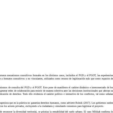
ementaron mecanismos consultivos formales en los distintos casos, incluidos el PGD y el PGOT, las experiencias
inge a formatos consultivos y no vinculantes, utilizados como recurso de legitimación más que como espacios de
ecanismos de consulta del PGD y el PGOT. Esto pone de manifiesto el carácter dinámico e interconectado de los
enerar redes de colaboración para resistir de manera colectiva ante las decisiones institucionales que afectan su
dicación de derechos. Todo ello evidencia el carácter político e interactivo de los conflictos, tal como señalan
ogresista que en la práctica no garantiza derechos humanos, como advierte Rolnik (2017). Los gobiernos suelen
con los actores privados, excluyendo a la ciudadanía y simulando consensos para legitimar el proyecto.
reconocer la diversidad territorial, se prioriza la rentabilidad del suelo urbano. El caso Mítikah confirma lo