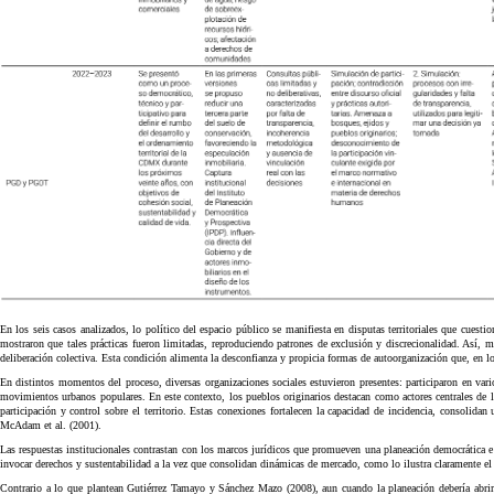
En los seis casos analizados, lo político del espacio público se manifiesta en disputas territoriales que cue
mostraron que tales prácticas fueron limitadas, reproduciendo patrones de exclusión y discrecionalidad. Así, 
deliberación colectiva. Esta condición alimenta la desconfianza y propicia formas de autoorganización que, en los
En distintos momentos del proceso, diversas organizaciones sociales estuvieron presentes: participaron en va
movimientos urbanos populares. En este contexto, los pueblos originarios destacan como actores centrales de los 
participación y control sobre el territorio. Estas conexiones fortalecen la capacidad de incidencia, consolidan
McAdam et al. (2001).
Las respuestas institucionales contrastan con los marcos jurídicos que promueven una planeación democrática 
invocar derechos y sustentabilidad a la vez que consolidan dinámicas de mercado, como lo ilustra claramente el
Contrario a lo que plantean Gutiérrez Tamayo y Sánchez Mazo (2008), aun cuando la planeación debería abrir es