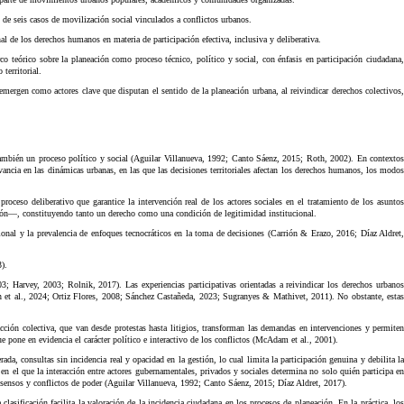
de seis casos de movilización social vinculados a conflictos urbanos.
l de los derechos humanos en materia de participación efectiva, inclusiva y deliberativa.
co teórico sobre la planeación como proceso técnico, político y social, con énfasis en participación ciudadana,
territorial.
emergen como actores clave que disputan el sentido de la planeación urbana, al reivindicar derechos colectivos,
 también un proceso político y social (Aguilar Villanueva, 1992; Canto Sáenz, 2015; Roth, 2002). En contextos
vancia en las dinámicas urbanas, en las que las decisiones territoriales afectan los derechos humanos, los modos
oceso deliberativo que garantice la intervención real de los actores sociales en el tratamiento de los asuntos
uación—, constituyendo tanto un derecho como una condición de legitimidad institucional.
cional y la prevalencia de enfoques tecnocráticos en la toma de decisiones (Carrión & Erazo, 2016; Díaz Aldret,
).
; Harvey, 2003; Rolnik, 2017). Las experiencias participativas orientadas a reivindicar los derechos urbanos
án et al., 2024; Ortiz Flores, 2008; Sánchez Castañeda, 2023; Sugranyes & Mathivet, 2011). No obstante, estas
ción colectiva, que van desde protestas hasta litigios, transforman las demandas en intervenciones y permiten
e pone en evidencia el carácter político e interactivo de los conflictos (McAdam et al., 2001).
 consultas sin incidencia real y opacidad en la gestión, lo cual limita la participación genuina y debilita la
n el que la interacción entre actores gubernamentales, privados y sociales determina no solo quién participa en
consensos y conflictos de poder (Aguilar Villanueva, 1992; Canto Sáenz, 2015; Díaz Aldret, 2017).
asificación facilita la valoración de la incidencia ciudadana en los procesos de planeación. En la práctica, los