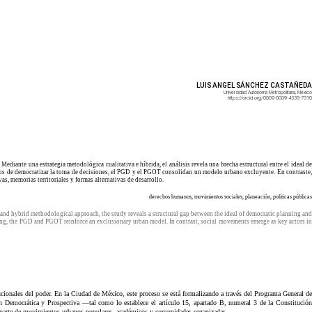
LUIS ANGEL SÁNCHEZ CASTAÑEDA
Universidad Autónoma Metropolitana, México
https://orcid.org/0009-0009-4335-7310
ante una estrategia metodológica cualitativa e híbrida, el análisis revela una brecha estructural entre el ideal de
 lejos de democratizar la toma de decisiones, el PGD y el PGOT consolidan un modelo urbano excluyente. En contraste,
s, memorias territoriales y formas alternativas de desarrollo.
derechos humanos, movimientos sociales, planeación, políticas públicas
 and hybrid methodological approach, the study reveals a structural gap between the ideal of democratic planning and
making, the PGD and PGOT reinforce an exclusionary urban model. In contrast, social movements emerge as key actors in
itucionales del poder. En la Ciudad de México, este proceso se está formalizando a través del Programa General de
ión Democrática y Prospectiva —tal como lo establece el artículo 15, apartado B, numeral 3 de la Constitución
or parte de movimientos urbanos populares, académicos y comunidades organizadas.