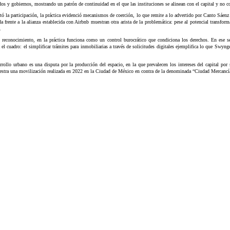
os y gobiernos, mostrando un patrón de continuidad en el que las instituciones se alinean con el capital y no c
tó la participación, la práctica evidenció mecanismos de coerción, lo que remite a lo advertido por Canto Sáenz 
a frente a la alianza establecida con Airbnb muestran otra arista de la problemática: pese al potencial transform
.
econocimiento, en la práctica funciona como un control burocrático que condiciona los derechos. En ese sen
 el cuadro: el simplificar trámites para inmobiliarias a través de solicitudes digitales ejemplifica lo que Swyn
llo urbano es una disputa por la producción del espacio, en la que prevalecen los intereses del capital por so
stra una movilización realizada en 2022 en la Ciudad de México en contra de la denominada “Ciudad Mercancía”,