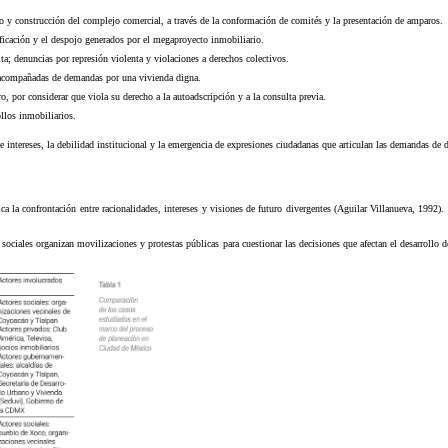
o y construcción del complejo comercial, a través de la conformación de comités y la presentación de amparos.
ficación y el despojo generados por el megaproyecto inmobiliario.
a; denuncias por represión violenta y violaciones a derechos colectivos.
o, acompañadas de demandas por una vivienda digna.
, por considerar que viola su derecho a la autoadscripción y a la consulta previa.
ollos inmobiliarios.
 intereses, la debilidad institucional y la emergencia de expresiones ciudadanas que articulan las demandas de de
ica la confrontación entre racionalidades, intereses y visiones de futuro divergentes (Aguilar Villanueva, 1992)
s sociales organizan movilizaciones y protestas públicas para cuestionar las decisiones que afectan el desarrollo d