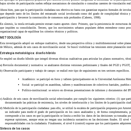
bajos niveles de participación suelen reflejar mecanismos de simulación o consultas carentes de vinculación real 
Ahora bien, para que la participación ciudadana sea efectiva no basta con garantizar espacios formales de involu
que depende tanto de los límites del entramado social involucrado como del grado de complejidad técnica y p
participación y favorecer la construcción de consensos más profundos (Cabrero, 1998).
En síntesis, la teoría revisada permite extraer cuatro aportes clave. Primero, que la persistencia de estructuras d
que impiden su consolidación. Tercero, que los movimientos urbanos populares deben entenderse como proceso
organizacional capaz de equilibrar los criterios técnicos y políticos.
METODOLOGÍA
Esta investigación adoptó un enfoque cualitativo, desde una perspectiva crítica y multidimensional sobre plan
de México, además de seis casos de movilización social. Se buscó visibilizar las tensiones entre planeación in
Estrategia metodológica: diseño híbrido
Se empleó un diseño híbrido que integró diversas técnicas cualitativas para articular los planos normativo, técnic
a) Revisión documental y normativa: se analizaron distintas versiones preliminares y finales del PGD y PGOT,
b) Observación participante y trabajo de campo: se realizó este tipo de seguimiento en tres sectores específicos.
Académico: se participó en foros y talleres (principalmente en la Universidad Autónoma Metr
Social: se participó en asambleas, talleres y manifestaciones de colectivos barriales, pueblos 
Político-institucional: se estuvo en diversas presentaciones de informes y documentos del IP
c) Análisis de seis casos de movilización social seleccionados por cumplir los siguientes criterios: (1) que par
documentando las prácticas de resistencia, los niveles de interlocución y los límites de la participación ciu
d) Medición de la participación ciudadana: para ello, se utilizó la escalera de participación propuesta por Arnste
un indicador para medir el grado de participación en los casos analizados y, de forma complementaria, pe
corresponde a los casos en que la participación se limita a recibir los datos de las decisiones ya tomadas po
expresar opiniones, aunque estas no tengan una incidencia sustantiva en las decisiones finales. El nivel
responsabilidades con la ciudadanía. Finalmente, el nivel 6 (control) supone que los participantes adquieren
Síntesis de los casos