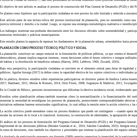
El objetivo de este artículo es analizar el proceso de construcción del Plan General de Desarrollo (PGD) y del
Se plantea como hipótesis que la participación ciudadana en este proceso ha sido limitada y reducida a mecanismo
Este artículo parte de una lectura crítica del proceso institucional de planeación, pero no entendido como una
justicia territorial y derecho a la ciudad. Luego, se expone una estrategia metodológica cualitativa e interdiscipl
Los hallazgos muestran una profunda desconexión entre los discursos oficiales sobre sustentabilidad y participa
memorias territoriales y prácticas emancipatorias.
Este estudio plantea la urgencia de repensar los fundamentos de la planeación urbana, orientándolos hacia proce
PLANEACIÓN COMO PROCESO TÉCNICO, POLÍTICO Y SOCIAL
La planeación constituye un campo esencial en la formulación de políticas públicas, ya que orienta el desarro
democráticos, planear implica negociar intereses, tomar decisiones sobre el futuro colectivo e integrar múltipl
de habitar y la distribución de beneficios urbanos (Harvey, 2003; Lefebvre, 1969;
Ziccardi, 2016).
Bajo esta perspectiva, la participación ciudadana se convierte en el elemento central para dotar de legalidad 
públicos. Aguilar Astorga (2017) la define como la capacidad efectiva de los sujetos colectivos e individuales 
En la práctica, diversos estudios sobre experiencias participativas en distintos países de América Latina mues
2017; Haesbaert, 2011; Mesías & Romero, 2014; Ortiz Flores, 2008; Sugranyes & Mathivet, 2011; Swyngedou
En la Ciudad de México, persisten inconsistencias que dificultan la efectiva incidencia social, evidenciando q
Estudios sobre planificación urbana también muestran cómo la mercantilización y la financiarización del sue
muestran la necesidad de reconfigurar los procesos de planeación, promoviendo corresponsabilidades efectivas
iniciativas enfrentan barreras estructurales significativas, lo cual refleja la tensión entre la acción colectiva y la
La acción colectiva puede entenderse como un proceso dinámico que puede ser contingente —cuando opera dentro
escalar las acciones de lo local a lo translocal. Asimismo, la construcción de identidades, la apropiación de esp
El análisis de los procesos de formulación del Programa General de Desarrollo (PGD) y del Programa General de
legitimidad de las decisiones públicas (Morales Guzmán et al., 2024; Sánchez Castañeda, 2023). Integrar esta p
la toma de decisiones, sino también los objetivos y prioridades que orientan la planificación del espacio urban
La tipología de participación propuesta por Arnstein (1969) permite categorizar la intensidad de la participació