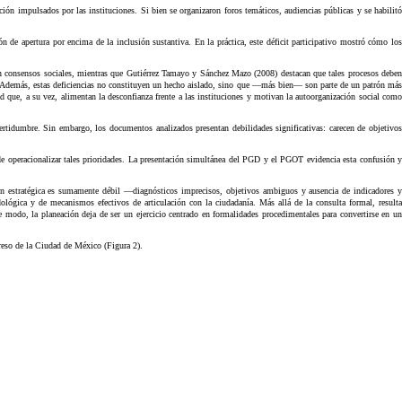
n impulsados por las instituciones. Si bien se organizaron foros temáticos, audiencias públicas y se habilitó
.
n de apertura por encima de la inclusión sustantiva. En la práctica, este déficit participativo mostró cómo los
 con consensos sociales, mientras que Gutiérrez Tamayo y Sánchez Mazo (2008) destacan que tales procesos deben
al. Además, estas deficiencias no constituyen un hecho aislado, sino que —más bien— son parte de un patrón más
d que, a su vez, alimentan la desconfianza frente a las instituciones y motivan la autoorganización social como
certidumbre. Sin embargo, los documentos analizados presentan debilidades significativas: carecen de objetivos
 de operacionalizar tales prioridades. La presentación simultánea del PGD y el PGOT evidencia esta confusión y
ón estratégica es sumamente débil —diagnósticos imprecisos, objetivos ambiguos y ausencia de indicadores y
ógica y de mecanismos efectivos de articulación con la ciudadanía. Más allá de la consulta formal, resulta
te modo, la planeación deja de ser un ejercicio centrado en formalidades procedimentales para convertirse en un
reso de la Ciudad de México (Figura 2).