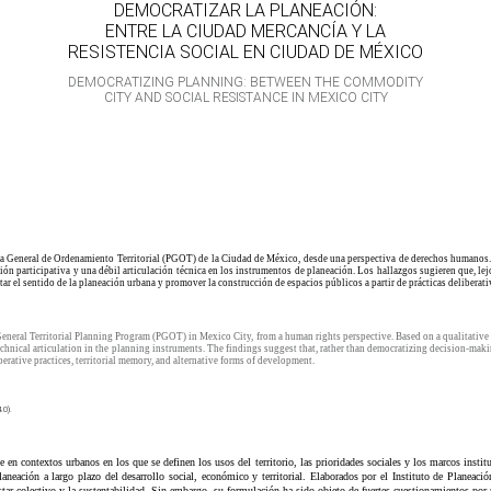
DEMOCRATIZAR LA PLANEACIÓN:
ENTRE LA CIUDAD MERCANCÍA Y LA
RESISTENCIA SOCIAL EN CIUDAD DE MÉXICO
DEMOCRATIZING PLANNING: BETWEEN THE COMMODITY
CITY AND SOCIAL RESISTANCE IN MEXICO CITY
 General de Ordenamiento Territorial (PGOT) de la Ciudad de México, desde una perspectiva de derechos humanos. Medi
ación participativa y una débil articulación técnica en los instrumentos de planeación. Los hallazgos sugieren que,
 el sentido de la planeación urbana y promover la construcción de espacios públicos a partir de prácticas deliberativa
 General Territorial Planning Program (PGOT) in Mexico City, from a human rights perspective. Based on a qualitative
k technical articulation in the planning instruments. The findings suggest that, rather than democratizing decision-
berative practices, territorial memory, and alternative forms of development.
.0).
e en contextos urbanos en los que se definen los usos del territorio, las prioridades sociales y los marcos inst
neación a largo plazo del desarrollo social, económico y territorial. Elaborados por el Instituto de Planeac
star colectivo y la sustentabilidad. Sin embargo, su formulación ha sido objeto de fuertes cuestionamientos p