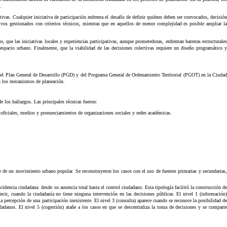
.
ivas. Cualquier iniciativa de participación enfrenta el desafío de definir quiénes deben ser convocados, decisión
ivos gestionados con criterios técnicos, mientras que en aquellos de menor complejidad es posible ampliar la
o, que las iniciativas locales y experiencias participativas, aunque prometedoras, enfrentan barreras estructurales
spacio urbano. Finalmente, que la viabilidad de las decisiones colectivas requiere un diseño programático y
n del Plan General de Desarrollo (PGD) y del Programa General de Ordenamiento Territorial (PGOT) en la Ciudad
an los mecanismos de planeación.
de los hallazgos. Las principales técnicas fueron:
oficiales, medios y pronunciamientos de organizaciones sociales y redes académicas.
rate de un movimiento urbano popular. Se reconstruyeron los casos con el uso de fuentes primarias y secundarias,
ncidencia ciudadana: desde su ausencia total hasta el control ciudadano. Esta tipología facilitó la construcción de
decir, cuando la ciudadanía no tiene ninguna intervención en las decisiones públicas. El nivel 1 (información)
la percepción de una participación inexistente. El nivel 3 (consulta) aparece cuando se reconoce la posibilidad de
dadanos. El nivel 5 (cogestión) atañe a los casos en que se descentraliza la toma de decisiones y se comparte