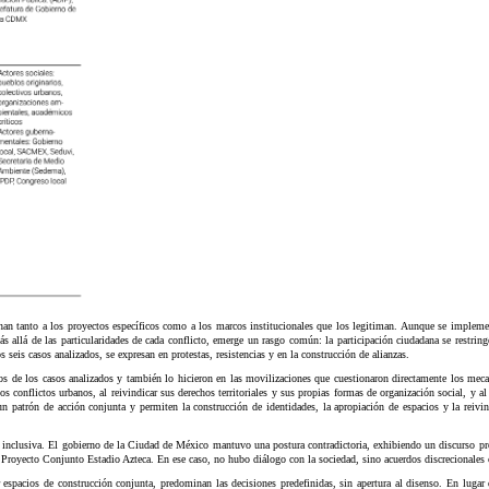
stionan tanto a los proyectos específicos como a los marcos institucionales que los legitiman. Aunque se impl
más allá de las particularidades de cada conflicto, emerge un rasgo común: la participación ciudadana se restr
 seis casos analizados, se expresan en protestas, resistencias y en la construcción de alianzas.
rios de los casos analizados y también lo hicieron en las movilizaciones que cuestionaron directamente los m
conflictos urbanos, al reivindicar sus derechos territoriales y sus propias formas de organización social, y al g
 un patrón de acción conjunta y permiten la construcción de identidades, la apropiación de espacios y la reivin
e inclusiva. El gobierno de la Ciudad de México mantuvo una postura contradictoria, exhibiendo un discurso pr
 Proyecto Conjunto Estadio Azteca. En ese caso, no hubo diálogo con la sociedad, sino acuerdos discrecionales 
pacios de construcción conjunta, predominan las decisiones predefinidas, sin apertura al disenso. En lugar de 