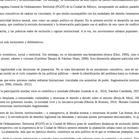
 Programa General de Ordenamiento Territorial (PGOT) de la Ciudad de México, incorporando un análisis paralelo 
s consultivos de carácter no vinculante, lo que resulta incompatible con los estándares del derecho internaciona
 actividad técnica neutral, sino como un campo político en disputa. En la primera sección se desarrolla un mar
inaria, que combina la revisión documental y la observación participante con el análisis de seis casos de conflicto 
ción, y las prácticas reales de exclusión y captura institucional. A la vez, los movimientos urbanos populares 
sos más incluyentes y deliberativos.
llo económico, social y territorial. Sin embargo, no es únicamente una herramienta técnica (Dror, 1990), sino
es actores, saberes y visiones (Gutiérrez Tamayo & Sánchez Mazo, 2008). Esta dimensión adquiere particular rele
y legitimidad a las decisiones de planeación. No se trata únicamente de un mecanismo consultivo, sino de un pr
para incidir en el ciclo completo de las políticas públicas —desde la identificación del problema hasta su eval
tran que estos procesos suelen enfrentar limitaciones vinculadas con asimetrías de poder, fragmentación institu
w, 2006; Zibechi, 2012).
ue la participación muchas veces es simbólica o simulada (Morales Guzmán et al., 2024; Sánchez Castañeda, 2023
lo desplazan a comunidades vulnerables y erosionan el derecho a decidir sobre el entorno (Borja & Muxí, 2003
 entre los gobiernos locales, la sociedad civil y la iniciativa privada (Mesías & Romero, 2014; Morales Guzm
s estructuras institucionales fragmentadas.
 de los límites institucionales— o transgresivo, al desafiar normas y estructuras de poder. Las formas de ac
acios y la reivindicación de derechos legitiman las demandas y articulan actores previamente desconectados, lo qu
 Ordenamiento Territorial (PGOT) en la Ciudad de México pone de manifiesto dinámicas de exclusión deliberada,
erspectiva con la experiencia de la Ciudad de México permite entender la planeación urbana como un escenario e
o. La planeación, más que un ejercicio técnico, constituye un acto político en el que se evidencian jerarquías, 
n: desde la simple información y consulta hasta modalidades más robustas como la cogestión y el control. Esta cl