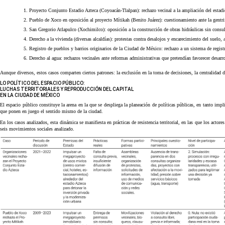
Proyecto Conjunto Estadio Azteca (Coyoacán-Tlalpan): rechazo vecinal a la ampliación del estadi
Pueblo de Xoco en oposición al proyecto Mítikah (Benito Juárez): cuestionamiento ante la gentri
San Gregorio Atlapulco (Xochimilco): oposición a la construcción de obras hidráulicas sin consult
Derecho a la vivienda (diversas alcaldías): protestas contra desalojos y encarecimiento del suel
Registro de pueblos y barrios originarios de la Ciudad de México: rechazo a un sistema de registro
Derecho al agua: rechazos vecinales ante reformas administrativas que pretendían favorecer desarr
Aunque diversos, estos casos comparten ciertos patrones: la exclusión en la toma de decisiones, la centralidad de
LO POLÍTICO DEL ESPACIO PÚBLICO:
LUCHAS TERRITORIALES Y REPRODUCCIÓN DEL CAPITAL
EN LA CIUDAD DE MÉXICO
El espacio público constituye la arena en la que se despliega la planeación de políticas públicas, en tanto impl
que ponen en juego el sentido mismo de la ciudad.
En los casos analizados, esta dinámica se manifiesta en prácticas de resistencia territorial, en las que los actore
seis movimientos sociales analizado.