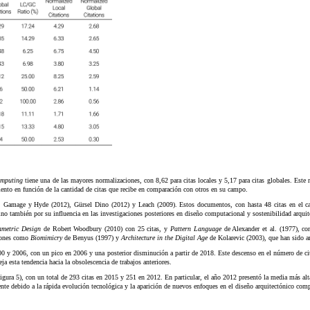
omputing
tiene una de las mayores normalizaciones, con 8,62 para citas locales y 5,17 para citas globales. Este 
ento en función de la cantidad de citas que recibe en comparación con otros en su campo.
0), Gamage y Hyde (2012), Gürsel Dino (2012) y Leach (2009). Estos documentos, con hasta 48 citas en el c
sino también por su influencia en las investigaciones posteriores en diseño computacional y sostenibilidad arquit
ametric Design
de Robert Woodbury (2010) con 25 citas, y
Pattern Language
de Alexander et al. (1977), co
ciones como
Biomimicry
de Benyus (1997) y
Architecture in the Digital Age
de Kolarevic (2003), que han sido am
000 y 2006, con un pico en 2006 y una posterior disminución a partir de 2018. Este descenso en el número de cit
ja esta tendencia hacia la obsolescencia de trabajos anteriores.
gura 5), con un total de 293 citas en 2015 y 251 en 2012. En particular, el año 2012 presentó la media más alta 
nte debido a la rápida evolución tecnológica y la aparición de nuevos enfoques en el diseño arquitectónico comp