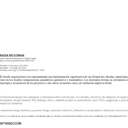
NADIA MCGOWAN
Universidad Internacional de La Rioja, España
https://orcid.org/0000-0003-3584-4767
Recibido:
24 de marzo del 2024
Aprobado:
10 de julio del 2025
doi:
https://doi.org/10.26439/limaq2026.n017.7842
El diseño arquitectónico ha experimentado una transformación significativa en las últimas dos décadas, impulsada p
clave en los diseños computacional, paramétrico, generativo y biomimético. Los resultados revelan un crecimiento not
tipología y localización de los proyectos y aún carece, en muchos casos, de validación empírica sólida.
Architectural design has undergone a substantial shift over the past two decades, driven by the adoption of computa
biomimetic design research. The findings show a marked increase in publications since 2015, suggesting a growing
empirical validation.
computational design, biomimicry, parametric design, sustainable architecture, bibliometrics, interdisciplinary collaboration, advanced te
Este es un artículo de acceso abierto, distribuido bajo los términos de la licencia Creative Commons Attribution 4.0 International (CC BY 4
INTRODUCCIÓN