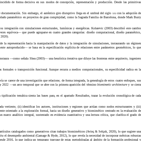
 incidido de forma decisiva en sus modos de concepción, representación y producción. Desde las primitivas
 documentación. Sin embargo, el auténtico giro disruptivo llega en el umbral del siglo
xxi
con la adopción d
modelado paramétrico en proyectos de gran complejidad, como la Sagrada Familia de Barcelona, donde Mark Burry
 su integración con simulaciones estructurales, lumínicas y energéticas. Kolarevic (2003) describió este cambio
 veces equívoca— que puede agruparse en cuatro grandes categorías: diseño computacional, diseño paramétrico,
 2020).
e la representación hacia la manipulación de datos y la integración de simulaciones, instaurando un régimen
te autoproducido— se basa en la especificación explícita de relaciones entre parámetros geométricos, lo qu
instaura —como señala Shea (2003)— una heurística iterativa que diluye las fronteras entre arquitecto, ingeniero
as formales o transposición funcional. Aunque recurra a medios computacionales, su especificidad radica en la
a se carece de una investigación que relacione, de forma integrada, la genealogía de estos cuatro enfoques, sus
03 y 2022 —un arco temporal que se abre con la primera aparición del término
biomimetic architecture
y se cierr
ipificación temática sienta las bases para, en el apartado Resultados, trazar la evolución cronológica de cada
ertiente, (ii) identificar los autores, instituciones y regiones que actúan como nodos estructurantes y (iii)
ente orientado a la exploración formal, hacia un diseño generativo y biomimético centrado en la evaluación de
marco analítico integral, sustentado en evidencia cuantitativa y una lectura crítica, que clarifica el grado de
s artículos catalogados como generativos citan trabajos biomiméticos (Avinç & Selçuk, 2020), lo que sugiere una
itu
el desempeño ambiental (Gamage & Hyde, 2012), lo que revela la necesidad de incorporar métricas robusta
esde 2016, lo que indica un temprano trasvase de estas metodologías al ámbito de la formación profesional 