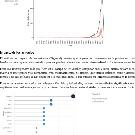
Impacto de los artículos
El análisis del impacto de los artículos (Figura 6) muestra que, a pesar del incremento en la producción cie
hardware
hacen que muchos estudios previos pierdan relevancia o queden desactualizados. La innovación en her
Entre los investigadores más prolíficos en el campo de los diseños computacional y biomimético destaca Menges,
materiales inteligentes y su comportamiento medioambiental. Su trabajo, que incluye artículos como “Material
menos 5 de sus artículos se han citado en 5 o más ocasiones, lo que subraya su influencia sostenida en la com
Entre otros autores destacados, se incluyen a Gu, Jabi y Agkathidis, quienes han contribuido significativament
arquitectónicas mediante algoritmos y la interacción entre herramientas digitales y métodos tradicionales. Su in