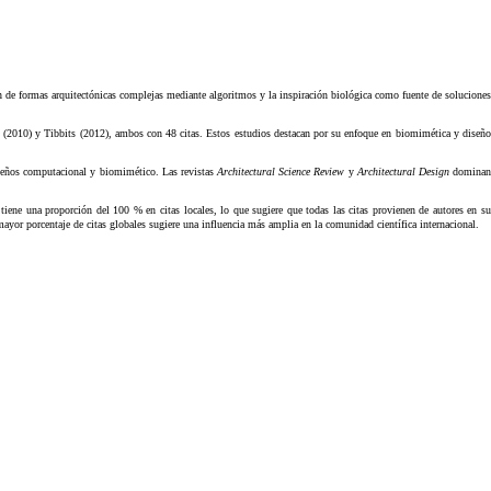
ión de formas arquitectónicas complejas mediante algoritmos y la inspiración biológica como fuente de soluciones
i (2010) y Tibbits (2012), ambos con 48 citas. Estos estudios destacan por su enfoque en biomimética y diseño
 diseños computacional y biomimético. Las revistas
Architectural Science Review
y
Architectural Design
domina
tiene una proporción del 100 % en citas locales, lo que sugiere que todas las citas provienen de autores en s
ayor porcentaje de citas globales sugiere una influencia más amplia en la comunidad científica internacional.