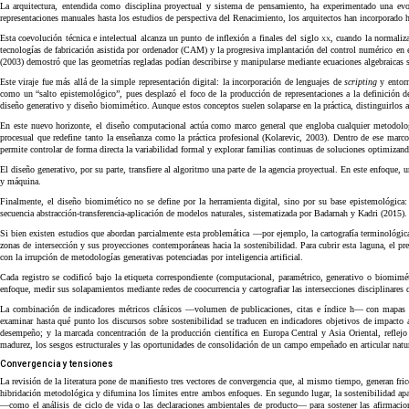
La arquitectura, entendida como disciplina proyectual y sistema de pensamiento, ha experimentado una evo
representaciones manuales hasta los estudios de perspectiva del Renacimiento, los arquitectos han incorporado he
Esta coevolución técnica e intelectual alcanza un punto de inflexión a finales del siglo
xx
, cuando la normaliz
tecnologías de fabricación asistida por ordenador (CAM) y la progresiva implantación del control numérico en
(2003) demostró que las geometrías regladas podían describirse y manipularse mediante ecuaciones algebraicas s
Este viraje fue más allá de la simple representación digital: la incorporación de lenguajes de
scripting
y entorn
como un “salto epistemológico”, pues desplazó el foco de la producción de representaciones a la definición 
diseño generativo y diseño biomimético. Aunque estos conceptos suelen solaparse en la práctica, distinguirlos 
En este nuevo horizonte, el diseño computacional actúa como marco general que engloba cualquier metodología
procesual que redefine tanto la enseñanza como la práctica profesional (Kolarevic, 2003). Dentro de ese marco
permite controlar de forma directa la variabilidad formal y explorar familias continuas de soluciones optimizand
El diseño generativo, por su parte, transfiere al algoritmo una parte de la agencia proyectual. En este enfoque,
y máquina.
Finalmente, el diseño biomimético no se define por la herramienta digital, sino por su base epistemológica: 
secuencia abstracción-transferencia-aplicación de modelos naturales, sistematizada por Badarnah y Kadri (2015).
Si bien existen estudios que abordan parcialmente esta problemática —por ejemplo, la cartografía terminológica
zonas de intersección y sus proyecciones contemporáneas hacia la sostenibilidad. Para cubrir esta laguna, el 
con la irrupción de metodologías generativas potenciadas por inteligencia artificial.
Cada registro se codificó bajo la etiqueta correspondiente (computacional, paramétrico, generativo o biomiméti
enfoque, medir sus solapamientos mediante redes de coocurrencia y cartografiar las intersecciones disciplinar
La combinación de indicadores métricos clásicos —volumen de publicaciones, citas e índice h— con mapas de co
examinar hasta qué punto los discursos sobre sostenibilidad se traducen en indicadores objetivos de impacto 
desempeño; y la marcada concentración de la producción científica en Europa Central y Asia Oriental, reflejo de
madurez, los sesgos estructurales y las oportunidades de consolidación de un campo empeñado en articular natura
Convergencia y tensiones
La revisión de la literatura pone de manifiesto tres vectores de convergencia que, al mismo tiempo, generan fri
hibridación metodológica y difumina los límites entre ambos enfoques. En segundo lugar, la sostenibilidad a
—como el análisis de ciclo de vida o las declaraciones ambientales de producto— para sostener las afirmaci