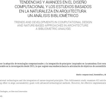
TENDENCIAS Y AVANCES EN EL DISEÑO
COMPUTACIONAL Y LOS ESTUDIOS BASADOS
EN LA NATURALEZA EN ARQUITECTURA:
UN ANÁLISIS BIBLIOMÉTRICO
TRENDS AND DEVELOPMENTS IN COMPUTATIONAL DESIGN
AND NATURE-BASED APPROACHES IN ARCHITECTURE:
A BIBLIOMETRIC ANALYSIS
or la adopción de tecnologías computacionales y la integración de principios inspirados en la naturaleza. Este estu
able en la investigación desde 2015, lo que sugiere una tendencia hacia la articulación de objetivos de sostenibilid
diseño computacional, biomimética, dis
tional technologies and the integration of nature-inspired principles. This bibliometric study examines 415 article
 effort to align sustainability goals with advanced technological methods. However, the effective implementation
chnologies, architectural innovation
.0).