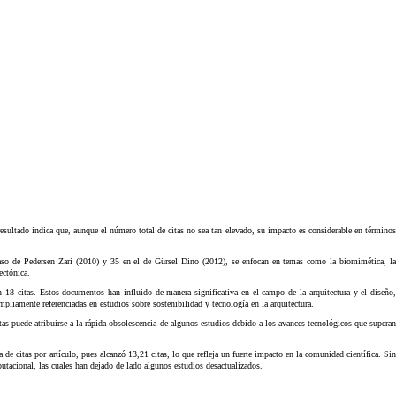
resultado indica que, aunque el número total de citas no sea tan elevado, su impacto es considerable en término
aso de Pedersen Zari (2010) y 35 en el de Gürsel Dino (2012), se enfocan en temas como la biomimética, la
ectónica.
n 18 citas. Estos documentos han influido de manera significativa en el campo de la arquitectura y el diseño
pliamente referenciadas en estudios sobre sostenibilidad y tecnología en la arquitectura.
as puede atribuirse a la rápida obsolescencia de algunos estudios debido a los avances tecnológicos que superan
de citas por artículo, pues alcanzó 13,21 citas, lo que refleja un fuerte impacto en la comunidad científica. Sin
utacional, las cuales han dejado de lado algunos estudios desactualizados.