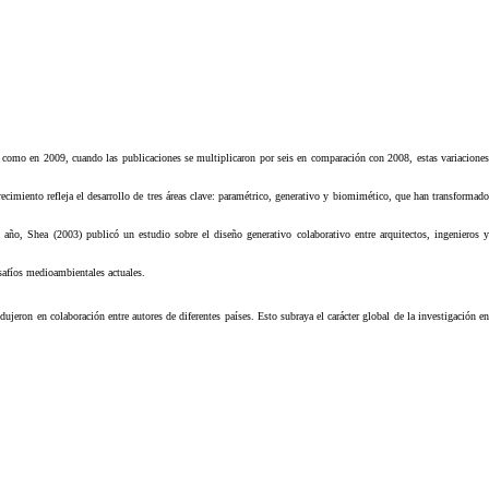
 como en 2009, cuando las publicaciones se multiplicaron por seis en comparación con 2008, estas variaciones
miento refleja el desarrollo de tres áreas clave: paramétrico, generativo y biomimético, que han transformado
ño, Shea (2003) publicó un estudio sobre el diseño generativo colaborativo entre arquitectos, ingenieros y
esafíos medioambientales actuales.
dujeron en colaboración entre autores de diferentes países. Esto subraya el carácter global de la investigación en