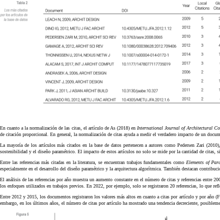
En cuanto a la normalización de las citas, el artículo de As (2018) en
International Journal of Architectural C
de citación proporcional. En general, la normalización de citas ayuda a medir el verdadero impacto de un docum
La mayoría de los artículos más citados en la base de datos pertenecen a autores como Pedersen Zari (201
sostenibilidad y el diseño paramétrico. El impacto de estos artículos no solo se mide por la cantidad de citas, 
Entre las referencias más citadas en la literatura, se encuentran trabajos fundamentales como
Elements of Par
especialmente en el desarrollo del diseño paramétrico y la arquitectura algorítmica. También destacan contribu
El análisis de las referencias por año muestra un aumento constante en el número de citas y referencias entre 2
los enfoques utilizados en trabajos previos. En 2022, por ejemplo, solo se registraron 20 referencias, lo que refle
Entre 2012 y 2015, los documentos registraron los valores más altos en cuanto a citas por artículo y por año (Fi
embargo, en los últimos años, el número de citas por artículo ha mostrado una tendencia decreciente, posibleme