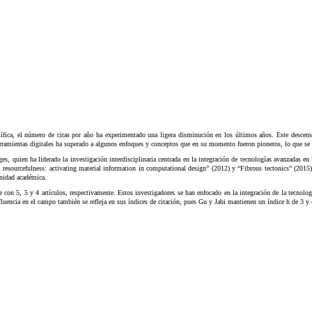
ntífica, el número de citas por año ha experimentado una ligera disminución en los últimos años. Este descens
ramientas digitales ha superado a algunos enfoques y conceptos que en su momento fueron pioneros, lo que se tr
 quien ha liderado la investigación interdisciplinaria centrada en la integración de tecnologías avanzadas en 
 resourcefulness: activating material information in computational design”
(2012) y “Fibrous tectonics” (2015)
unidad académica.
e con 5, 5 y 4 artículos, respectivamente. Estos investigadores se han enfocado en la integración de la tecnolo
fluencia en el campo también se refleja en sus índices de citación, pues Gu y Jabi mantienen un índice h de 3 y 