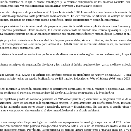
lución constante en la que el avance tecnológico y la creciente comprensión de los entornos naturales han
rramientas cada vez más sofisticadas para imaginar, proyectar y materializar el espacio.
ación del dibujo asistido por ordenador (CAD) en la década de 1980 lo consolida como herramienta estándar de
 el ámbito arquitectónico, tanto profesional como académico. En este contexto, se difunden las ventajas del 
imples, tendiendo un puente entre cálculo geométrico, diseño arquitectónico y ejecución constructiva.
os paramétricos transformó el modo de proyectar al permitir la codificación explícita de relaciones formales y
de procesos generativos. Desde entonces, la literatura especializada ha acuñado una terminología amplia —y a
analíticamente permite delimitar con mayor precisión sus fundamentos teóricos y metodológicos (Caetano et al.,
 proyectual sustentada en la capacidad de cómputo para modelar, simular o fabricar; desplaza el acento desd
, el diseño paramétrico
—definido por Caetano et al. (2020) como un mecanismo determinista, no necesariamen
o materialidad y constructibilidad.
 un sistema de operadores evoluciona poblaciones de alternativas evaluadas según criterios de desempeño, lo que 
abstrae principios de organización biológica y los traslada al ámbito arquitectónico, ya sea mediante analogí
 de Caetano et al. (2020) o el análisis bibliométrico centrado en biomímesis de Avinç y Selçuk (2020)—, todaví
presente artículo realiza un estudio bibliométrico de 415 trabajos indexados en Web of Science (WoS) entre 20
co) mediante la detección predominante de descriptores controlados en título, resumen y palabras clave. Esta t
es que configuran el panorama contemporáneo del diseño asistido por computadora y la biomimética.
palabras y redes de coautoría generados en VOSviewer permite (i) cuantificar la progresión relativa de cada v
ambiental. Entre los hallazgos más significativos emergen: el desplazamiento del diseño paramétrico, inicialm
 las asimetrías norte-sur en acceso a tecnología, recursos y financiamiento. En conjunto, el estudio ofrece un 
leza y computación sin renunciar ni al rigor metodológico ni a la eficacia ambiental.
cciones conceptuales. En primer lugar, se constata una superposición terminológica significativa: el 47 % de lo
parece con frecuencia como promesa más que como evidencia: solo el 20 % de los estudios analizados valida
in s
ones medioambientales. Por último, la coocurrencia del término
design studio
crece a una tasa anual del 9 % d