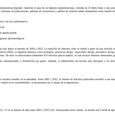
herramientas digitales: implican el paso de un régimen representacional, centrado en el objeto final, a uno pr
s (volumen de publicaciones, patrones de coocurrencia y perfiles de citación) deben interpretarse como huellas
tico con foco performativo.
tivas.
la agenda global.
reguntas epistemológicas.
cual abarca el periodo de 2003 a 2022. La selección de términos clave se realizó a partir de una revisión exh
stévez (2020), se eligieron términos como biodigital,
generative design
,
algorithmic design
,
parametric design
ctura. De estos se seleccionaron finalmente 415 artículos para el análisis, el cual excluyó términos demasiados 
nes internacionales y distribución por países. Además, se identificaron las revistas más relevantes y los a
 los estudios basados en la naturaleza. Entre 2003 y 2022, el número de artículos publicados ascendió a una t
 interés en la sostenibilidad y la biomimética en el campo de la arquitectura.
2 (48) y “n” es el número de años entre 2003 y 2022 (19). Sustituyendo estos valores, se obtiene una CAGR de a