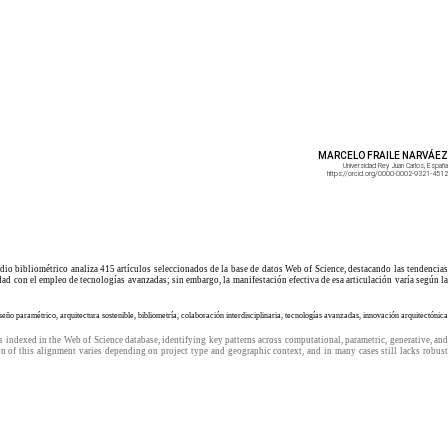
MARCELO FRAILE NARVÁEZ
Universidad Rey Juan Carlos, España
https://orcid.org/0000-0002-9321-4512
dio bibliométrico analiza 415 artículos seleccionados de la base de datos Web of Science, destacando las tendencias
ad con el empleo de tecnologías avanzadas; sin embargo, la manifestación efectiva de esa articulación varía según la
eño paramétrico, arquitectura sostenible, bibliometría, colaboración interdisciplinaria, tecnologías avanzadas, innovación arquitectónica
s indexed in the Web of Science database, identifying key patterns across computational, parametric, generative, and
 of this alignment varies depending on project type and geographic context, and in many cases still lacks robust