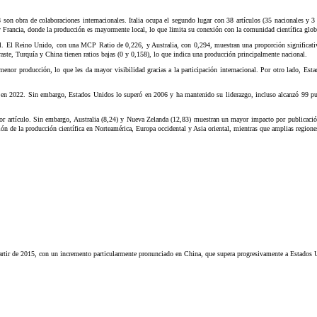
 8 son obra de colaboraciones internacionales. Italia ocupa el segundo lugar con 38 artículos (35 nacionales y
y Francia, donde la producción es mayormente local, lo que limita su conexión con la comunidad científica glob
al. El Reino Unido, con una MCP Ratio de 0,226, y Australia, con 0,294, muestran una proporción significativ
raste, Turquía y China tienen ratios bajas (0 y 0,158), lo que indica una producción principalmente nacional.
 menor producción, lo que les da mayor visibilidad gracias a la participación internacional. Por otro lado, E
os en 2022. Sin embargo, Estados Unidos lo superó en 2006 y ha mantenido su liderazgo, incluso alcanzó 99 pu
or artículo. Sin embargo, Australia (8,24) y Nueva Zelanda (12,83) muestran un mayor impacto por publicación
ión de la producción científica en Norteamérica, Europa occidental y Asia oriental, mientras que amplias regione
 a partir de 2015, con un incremento particularmente pronunciado en China, que supera progresivamente a Estado