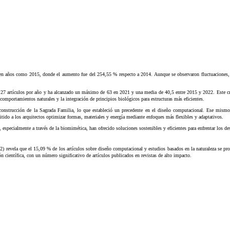
os en años como 2015, donde el aumento fue del 254,55 % respecto a 2014. Aunque se observaron fluctuaciones,
27 artículos por año y ha alcanzado un máximo de 63 en 2021 y una media de 40,5 entre 2015 y 2022. Este creci
 comportamientos naturales y la integración de principios biológicos para estructuras más eficientes.
onstrucción de la Sagrada Familia, lo que estableció un precedente en el diseño computacional. Ese mismo a
tido a los arquitectos optimizar formas, materiales y energía mediante enfoques más flexibles y adaptativos.
a, especialmente a través de la biomimética, han ofrecido soluciones sostenibles y eficientes para enfrentar los d
a 2) revela que el 15,09 % de los artículos sobre diseño computacional y estudios basados en la naturaleza se pro
n científica, con un número significativo de artículos publicados en revistas de alto impacto.