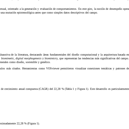
ocesual, orientado a la generación y evaluación de comportamientos. En este giro, la noción de desempeño opera
 de una mutación epistemológica antes que como simples datos descriptivos del campo.
austiva de la literatura, destacando áreas fundamentales del diseño computacional y la arquitectura basada en
,
biomimetic
,
digital morphogenesis
y
biomimicry
, que representan las tendencias más significativas del campo
generales como diseño, sostenible y genético.
rtículos más citados. Herramientas como VOSviewer permitieron visualizar conexiones temáticas y patrones de
asa de crecimiento anual compuesta (CAGR) del 22,28 % (Tabla 1 y Figura 1). Este desarrollo es particularmente
proximadamente 22,28 % (Figura 1).