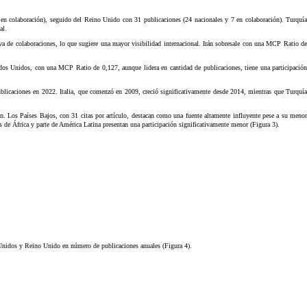
 3 en colaboración), seguido del Reino Unido con 31 publicaciones (24 nacionales y 7 en colaboración). Turquía
al.
a de colaboraciones, lo que sugiere una mayor visibilidad internacional. Irán sobresale con una MCP Ratio de
stados Unidos, con una MCP Ratio de 0,127, aunque lidera en cantidad de publicaciones, tiene una participación
blicaciones en 2022. Italia, que comenzó en 2009, creció significativamente desde 2014, mientras que Turquía
. Los Países Bajos, con 31 citas por artículo, destacan como una fuente altamente influyente pese a su menor
s de África y parte de América Latina presentan una participación significativamente menor (Figura 3).
s Unidos y Reino Unido en número de publicaciones anuales (Figura 4).