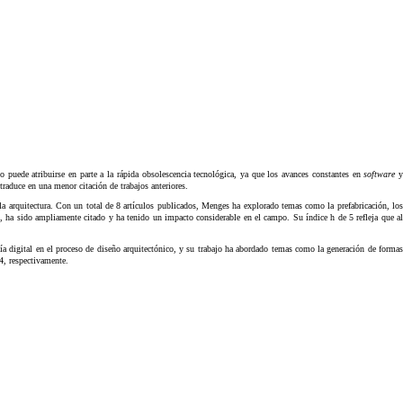
o puede atribuirse en parte a la rápida obsolescencia tecnológica, ya que los avances constantes en
software
aduce en una menor citación de trabajos anteriores.
la arquitectura. Con un total de 8 artículos publicados, Menges ha explorado temas como la prefabricación, los
, ha sido ampliamente citado y ha tenido un impacto considerable en el campo. Su índice h de 5 refleja que a
gía digital en el proceso de diseño arquitectónico, y su trabajo ha abordado temas como la generación de formas
4, respectivamente.