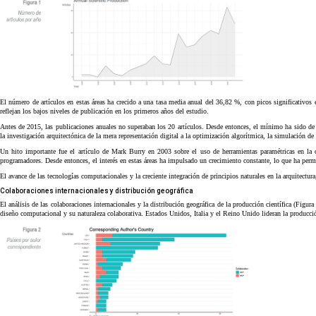
El número de artículos en estas áreas ha crecido a una tasa media anual del 36,82 %, con picos significativ
reflejan los bajos niveles de publicación en los primeros años del estudio.
Antes de 2015, las publicaciones anuales no superaban los 20 artículos. Desde entonces, el mínimo ha sido de 
la investigación arquitectónica de la mera representación digital a la optimización algorítmica, la simulación de
Un hito importante fue el artículo de Mark Burry en 2003 sobre el uso de herramientas paramétricas en la c
programadores. Desde entonces, el interés en estas áreas ha impulsado un crecimiento constante, lo que ha permi
El avance de las tecnologías computacionales y la creciente integración de principios naturales en la arquitectur
Colaboraciones internacionales y distribución geográfica
El análisis de las colaboraciones internacionales y la distribución geográfica de la producción científica (Figur
diseño computacional y su naturaleza colaborativa. Estados Unidos, Italia y el Reino Unido lideran la producció