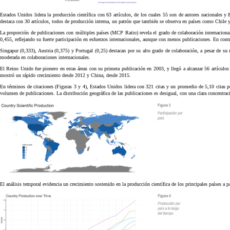
Estados Unidos lidera la producción científica con 63 artículos, de los cuales 55 son de autores nacionales y
destaca con 30 artículos, todos de producción interna, un patrón que también se observa en países como Chile 
La proporción de publicaciones con múltiples países (MCP Ratio) revela el grado de colaboración internacion
0,455, reflejando su fuerte participación en esfuerzos internacionales, aunque con menos publicaciones. En cont
Singapur (0,333), Austria (0,375) y Portugal (0,25) destacan por su alto grado de colaboración, a pesar de su
moderada en colaboraciones internacionales.
El Reino Unido fue pionero en estas áreas con su primera publicación en 2003, y llegó a alcanzar 56 artícul
mostró un rápido crecimiento desde 2012 y China, desde 2015.
En términos de citaciones (Figuras 3 y 4), Estados Unidos lidera con 321 citas y un promedio de 5,10 citas p
volumen de publicaciones. La distribución geográfica de las publicaciones es desigual, con una clara concentrac
El análisis temporal evidencia un crecimiento sostenido en la producción científica de los principales países