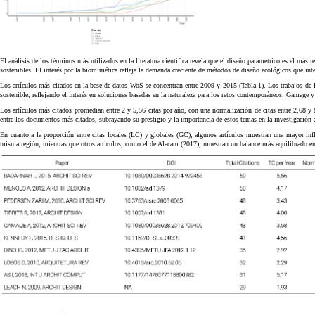
El análisis de los términos más utilizados en la literatura científica revela que el diseño paramétrico es el m
sostenibles. El interés por la biomimética refleja la demanda creciente de métodos de diseño ecológicos que inte
Los artículos más citados en la base de datos WoS se concentran entre 2009 y 2015 (Tabla 1). Los trabajos de
sostenible, reflejando el interés en soluciones basadas en la naturaleza para los retos contemporáneos. Gamage y 
Los artículos más citados promedian entre 2 y 5,56 citas por año, con una normalización de citas entre 2,68 y 8
entre los documentos más citados, subrayando su prestigio y la importancia de estos temas en la investigación a
En cuanto a la proporción entre citas locales (LC) y globales (GC), algunos artículos muestran una mayor in
misma región, mientras que otros artículos, como el de Alacam (2017), muestran un balance más equilibrado entr