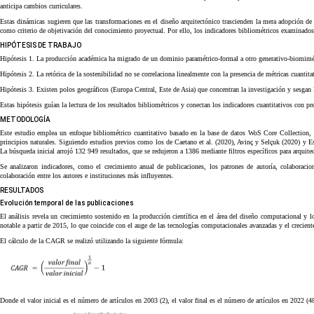
anticipa cambios curriculares.
Estas dinámicas sugieren que las transformaciones en el diseño arquitectónico trascienden la mera adopción de 
como criterio de objetivación del conocimiento proyectual. Por ello, los indicadores bibliométricos examinado
HIPÓTESIS DE TRABAJO
Hipótesis 1. La producción académica ha migrado de un dominio paramétrico-formal a otro generativo-biomimé
Hipótesis 2. La retórica de la sostenibilidad no se correlaciona linealmente con la presencia de métricas cuantita
Hipótesis 3. Existen polos geográficos (Europa Central, Este de Asia) que concentran la investigación y sesgan 
Estas hipótesis guían la lectura de los resultados bibliométricos y conectan los indicadores cuantitativos con p
METODOLOGÍA
Este estudio emplea un enfoque bibliométrico cuantitativo basado en la base de datos WoS Core Collection, la 
principios naturales. Siguiendo estudios previos como los de Caetano et al. (2020), Avinç y Selçuk (2020) y E
La búsqueda inicial arrojó 132 949 resultados, que se redujeron a 1386 mediante filtros específicos para arquite
Se analizaron indicadores, como el crecimiento anual de publicaciones, los patrones de autoría, colaboracio
colaboración entre los autores e instituciones más influyentes.
RESULTADOS
Evolución temporal de las publicaciones
El análisis revela un crecimiento sostenido en la producción científica en el área del diseño computacional y
notable a partir de 2015, lo que coincide con el auge de las tecnologías computacionales avanzadas y el creciente
El cálculo de la CAGR se realizó utilizando la siguiente fórmula:
Donde el valor inicial es el número de artículos en 2003 (2), el valor final es el número de artículos en 202