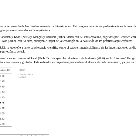
ás recurrente, seguido de los diseños generativo y biomimético. Esto sugiere un enfoque predominante en la creac
gren procesos naturales en la arquitectura.
 Badarnah y Kadri (2015) y Menges y Reichert (2012) lideran con 50 citas cada uno, seguidos por Pedersen Zar
Hyde (2012), con 43 citas, subrayan el papel de la tecnología en la evolución de las prácticas arquitectónicas.
,62, lo que refleja tanto su relevancia científica como el carácter interdisciplinario de las investigaciones en
rquitectónica actual.
fluencia en su comunidad local (Tabla 2). Por ejemplo, el artículo de Andrasek (2006) en
Architectural Design
e citas locales y globales. Este indicador es importante para evaluar el alcance de cada documento, ya que un m