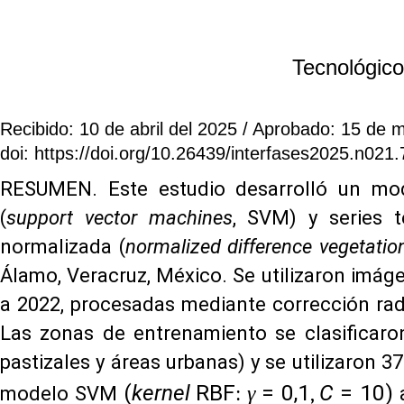
Tecnológico
Recibido: 10 de abril del 2025 / Aprobado: 15 de 
doi: https://doi.org/10.26439/interfases2025.n021
RESUMEN. Este estudio desarrolló un mo
(
support vector machines
, SVM) y series t
normalizada (
normalized difference vegetatio
Álamo, Veracruz, México. Se utilizaron imá
a 2022, procesadas mediante corrección radi
Las zonas de entrenamiento se clasificaron
pastizales y áreas urbanas) y se utilizaron 37
(
kernel
RBF
= 0,1
C
= 10)
:
γ
,
modelo SVM
a