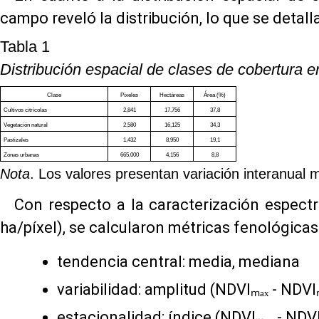
campo reveló la distribución, lo que se detalla
Tabla 1
Distribución espacial de clases de cobertur
Clase
Píxeles
Hectáreas
Área
(%)
Cultivos citrícolas
2,841
17,756
37,8
Vegetación natural
2,580
16,125
34,3
Pastizales
1,432
8,950
19,1
Zonas urbanas
665,000
4,156
8,8
Nota
. Los valores presentan variación interanual
Con respecto a la caracterización espectr
ha/píxel), se calcularon métricas fenológicas
tendencia central: media, mediana
variabilidad: amplitud (NDVI
ₘₐₓ
- NDVI
estacionalidad: índice (NDVI
ₘₐₓ
- NDV