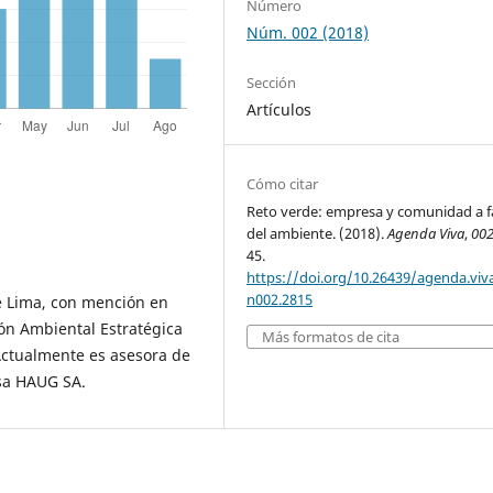
Número
Núm. 002 (2018)
Sección
Artículos
Cómo citar
Reto verde: empresa y comunidad a f
del ambiente. (2018).
Agenda Viva
,
00
45.
https://doi.org/10.26439/agenda.viv
n002.2815
e Lima, con mención en
ión Ambiental Estratégica
Más formatos de cita
Actualmente es asesora de
esa HAUG SA.