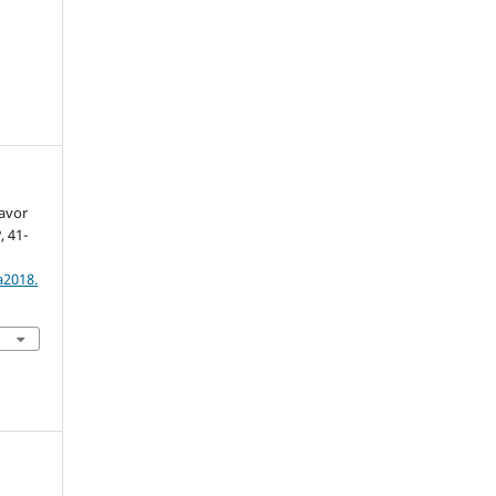
avor
2
, 41-
a2018.